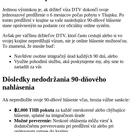
Jedinou výnimkou je, ak držiteľ víza DTV dokončí svoje
jednorazové predĺženie o 6 mesiacov počas pobytu v Thajsku. Po
tomto predĺžení v krajine sa vaše nasledujúce 90-dňové hlásenie
stane oprávneným na podanie cez oficiálny online systém.
Avšak pre väčšinu držiteľov DTV, ktorí často cestujú alebo si vo
svojej krajine nepredlžujú vízum, nie je online hlásenie možnosťou.
To znamená, že musíte buď:
Navštívte osobne imigračný úrad každých 90 dní, alebo
Využite pohodlnú službu, akú poskytujeme my, aby sme to
zariadili za vás
Dôsledky nedodržania 90-dňového
nahlásenia
Ak nepredložíte svoje 90‑dňové hlásenie včas, hrozia vážne sankcie:
฿2,000 THB
pokuta
za každé oneskorené alebo chýbajúce
hlásenie, splatné na imigračnom úrade
Možné preverenie:
Neskoré ohlásenia môžu viesť k
dodatočnému preverovaniu pri predĺžení víz alebo pri
opätovnom vstupe do krajiny