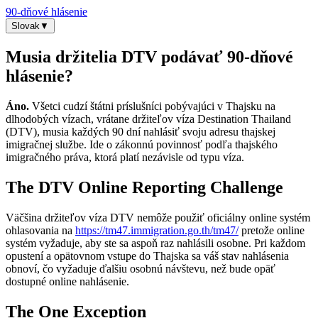
90-dňové hlásenie
Slovak
▼
Musia držitelia DTV podávať 90‑dňové
hlásenie?
Áno.
Všetci cudzí štátni príslušníci pobývajúci v Thajsku na
dlhodobých vízach, vrátane držiteľov víza Destination Thailand
(DTV), musia každých 90 dní nahlásiť svoju adresu thajskej
imigračnej službe. Ide o zákonnú povinnosť podľa thajského
imigračného práva, ktorá platí nezávisle od typu víza.
The DTV Online Reporting Challenge
Väčšina držiteľov víza DTV nemôže použiť oficiálny online systém
ohlasovania na
https://tm47.immigration.go.th/tm47/
pretože online
systém vyžaduje, aby ste sa aspoň raz nahlásili osobne. Pri každom
opustení a opätovnom vstupe do Thajska sa váš stav nahlásenia
obnoví, čo vyžaduje ďalšiu osobnú návštevu, než bude opäť
dostupné online nahlásenie.
The One Exception