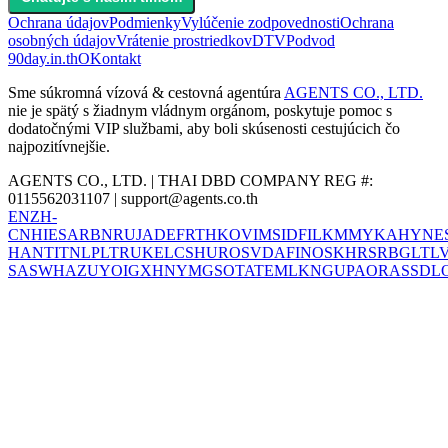
Ochrana údajov
Podmienky
Vylúčenie zodpovednosti
Ochrana
osobných údajov
Vrátenie prostriedkov
DTV
Podvod
90day.in.th
O
Kontakt
Sme súkromná vízová & cestovná agentúra
AGENTS CO., LTD.
nie je spätý s žiadnym vládnym orgánom, poskytuje pomoc s
dodatočnými VIP službami, aby boli skúsenosti cestujúcich čo
najpozitívnejšie.
AGENTS CO., LTD. | THAI DBD COMPANY REG #:
0115562031107 |
support@agents.co.th
EN
ZH-
CN
HI
ES
AR
BN
RU
JA
DE
FR
TH
KO
VI
MS
ID
FIL
KM
MY
KA
HY
NE
HANT
IT
NL
PL
TR
UK
EL
CS
HU
RO
SV
DA
FI
NO
SK
HR
SR
BG
LT
L
SA
SW
HA
ZU
YO
IG
XH
NY
MG
SO
TA
TE
ML
KN
GU
PA
OR
AS
SD
L