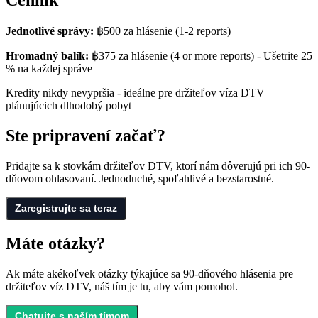
Jednotlivé správy:
฿500
za hlásenie
(1-2 reports)
Hromadný balík:
฿375
za hlásenie
(4 or more reports) -
Ušetrite 25
% na každej správe
Kredity nikdy nevypršia - ideálne pre držiteľov víza DTV
plánujúcich dlhodobý pobyt
Ste pripravení začať?
Pridajte sa k stovkám držiteľov DTV, ktorí nám dôverujú pri ich 90-
dňovom ohlasovaní. Jednoduché, spoľahlivé a bezstarostné.
Zaregistrujte sa teraz
Máte otázky?
Ak máte akékoľvek otázky týkajúce sa 90‑dňového hlásenia pre
držiteľov víz DTV, náš tím je tu, aby vám pomohol.
Chatujte s naším tímom