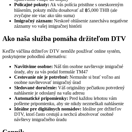
Policajné pokuty:
Ak vás polícia pristihne s oneskoreným
hlásením, pokuty môžu dosahovať až ฿5,000 THB (ale
zvyčajne nie viac ako táto suma)
Imigračný záznam:
Neskoré ohlásenie zanecháva negatívne
záznamy vo vašej imigračnej histórii
Ako naša služba pomáha držiteľom DTV
Keďže väčšina držiteľov DTV nemôže používať online systém,
poskytujeme pohodlnú alternatívu:
Navštívime osobne:
Náš tím osobne navštevuje imigračné
úrady, aby za vás podal formulár TM47
Cestovanie nie je potrebné:
Nemusíte si brať voľno ani
osobne navštevovať imigračný úrad
Sledované doručenie:
Váš originálny pečiatkou potvrdený
nahlásenie je odoslaný na vašu adresu
Automatické pripomienky:
Pred každou lehotou vám
pošleme pripomienku, aby ste nikdy nezmeškali nahlásenie
Ideálne pre digitálnych nomádov:
Ideálne pre držiteľov
DTV, ktorí často cestujú a nechcú absolvovať osobné
návštevy imigračného úradu
Cenník