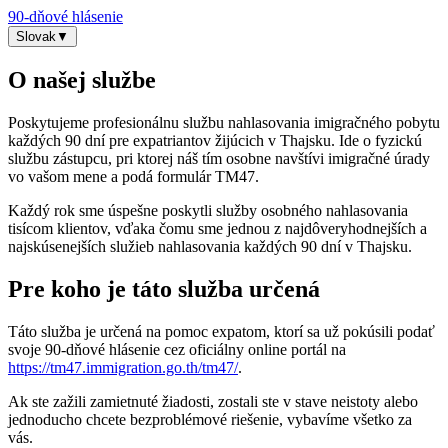
90-dňové hlásenie
Slovak
▼
O našej službe
Poskytujeme profesionálnu službu nahlasovania imigračného pobytu
každých 90 dní pre expatriantov žijúcich v Thajsku. Ide o fyzickú
službu zástupcu, pri ktorej náš tím osobne navštívi imigračné úrady
vo vašom mene a podá formulár TM47.
Každý rok sme úspešne poskytli služby osobného nahlasovania
tisícom klientov, vďaka čomu sme jednou z najdôveryhodnejších a
najskúsenejších služieb nahlasovania každých 90 dní v Thajsku.
Pre koho je táto služba určená
Táto služba je určená na pomoc expatom, ktorí sa už pokúsili podať
svoje 90-dňové hlásenie cez oficiálny online portál na
https://tm47.immigration.go.th/tm47/
.
Ak ste zažili zamietnuté žiadosti, zostali ste v stave neistoty alebo
jednoducho chcete bezproblémové riešenie, vybavíme všetko za
vás.