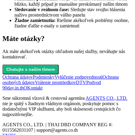
blízko, každý prípad je manuálne preskúmaný naším tímom
Sledovanie v reálnom čase:
Sledujte stav svojho hlásenia
naživo prostredníctvom vášho panelu
Žiadne zamietnutia:
Riešime akékoľvek problémy osobne,
žiadne ďalšie e-maily o zamietnutí
Máte otázky?
Ak máte akékoľvek otázky ohľadom našej služby, neváhajte nás
kontaktovať.
Chatujte s naším tímom
Ochrana údajov
Podmienky
Vylúčenie zodpovednosti
Ochrana
osobných údajov
Vrátenie prostriedkov
DTV
Podvod
90day.in.th
O
Kontakt
Sme súkromná vízová & cestovná agentúra
AGENTS CO., LTD.
nie je spätý s žiadnym vládnym orgánom, poskytuje pomoc s
dodatočnými VIP službami, aby boli skúsenosti cestujúcich čo
najpozitívnejšie.
AGENTS CO., LTD. | THAI DBD COMPANY REG #:
0115562031107 |
support@agents.co.th