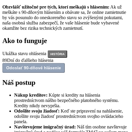
Obzvlášť užitočné pre tých, ktorí meškajú s hlásením:
Ak už
meškáte s 90‑dňovým hlásením a obávate sa, že online zamietnutie
by vás posunulo do oneskoreného stavu so zvýšenými pokutami,
naša osobná služba zabezpečí, že vaše hlásenie bude vybavené
okamžite bez rizika technických zamietnutí.
Ako to funguje
Ukážka stavu ohlásenia
HISTÓRIA
89
Dní do ďalšieho hlásenia
Odoslať 90-dňové hlásenie
Náš postup
Nákup kreditov:
Kúpte si kredity na hlásenia
prostredníctvom nášho bezpečného platobného systému.
Kredity nikdy nevypršia.
Odošlite svoju žiadosť:
Keď ste pripravení na nahlásenie,
odošlite svoju žiadosť prostredníctvom svojho ovládacieho
panela.
Navštevujeme imigračný úrad:
Náš tím osobne navštevuje