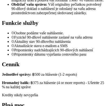
imigračný úrad a podáva váš formulár TM47 vo vašom mene.
Obdržať vašu správu:
Váš originálny pečiatkou potvrdený
90‑dňový doklad o nahlásení je odoslaný na vašu adresu
prostredníctvom zabezpečenej sledovanej zásielky.
Funkcie služby
Osobne podáme vaše nahlásenie.
Fyzické 90-dňové nahlásenie zaslané na vašu adresu
Aktuálny stav 90‑dňového nahlásenia
Aktualizácie stavu e-mailom a SMS
Pripomienky nadchádzajúcich 90-dňových nahlásení
Pripomienky dátumu vypršania cestovného pasu
Cenník
Jednotlivé správy:
฿500
za hlásenie
(1-2 reports)
Hromadný balík:
฿375
za hlásenie
(4 or more reports) -
Ušetrite 25
% na každej správe
Kredity nikdy nevypršia
Plná moc