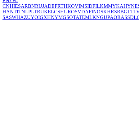
EN
ZH-
CN
HI
ES
AR
BN
RU
JA
DE
FR
TH
KO
VI
MS
ID
FIL
KM
MY
KA
HY
NE
HANT
IT
NL
PL
TR
UK
EL
CS
HU
RO
SV
DA
FI
NO
SK
HR
SR
BG
LT
L
SA
SW
HA
ZU
YO
IG
XH
NY
MG
SO
TA
TE
ML
KN
GU
PA
OR
AS
SD
L