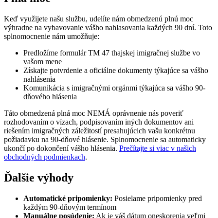
Keď využijete našu službu, udelíte nám obmedzenú plnú moc
výhradne na vybavovanie vášho nahlasovania každých 90 dní. Toto
splnomocnenie nám umožňuje:
Predložíme formulár TM 47 thajskej imigračnej službe vo
vašom mene
Získajte potvrdenie a oficiálne dokumenty týkajúce sa vášho
nahlásenia
Komunikácia s imigračnými orgánmi týkajúca sa vášho 90-
dňového hlásenia
Táto obmedzená plná moc NEMÁ oprávnenie nás poveriť
rozhodovaním o vízach, podpisovaním iných dokumentov ani
riešením imigračných záležitostí presahujúcich vašu konkrétnu
požiadavku na 90-dňové hlásenie. Splnomocnenie sa automaticky
ukončí po dokončení vášho hlásenia.
Prečítajte si viac v našich
obchodných podmienkach
.
Ďalšie výhody
Automatické pripomienky:
Posielame pripomienky pred
každým 90‑dňovým termínom
Manuálne posúdenie:
Ak je váš dátum oneskorenia veľmi