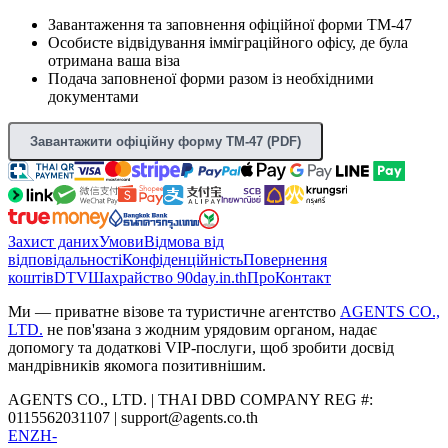
Завантаження та заповнення офіційної форми TM-47
Особисте відвідування імміграційного офісу, де була
отримана ваша віза
Подача заповненої форми разом із необхідними
документами
Завантажити офіційну форму TM-47 (PDF)
Захист даних
Умови
Відмова від
відповідальності
Конфіденційність
Повернення
коштів
DTV
Шахрайство 90day.in.th
Про
Контакт
Ми — приватне візове та туристичне агентство
AGENTS CO.,
LTD.
не пов'язана з жодним урядовим органом, надає
допомогу та додаткові VIP-послуги, щоб зробити досвід
мандрівників якомога позитивнішим.
AGENTS CO., LTD. | THAI DBD COMPANY REG #:
0115562031107 |
support@agents.co.th
EN
ZH-