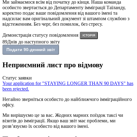
Ми займаємося всім від початку до кінця. Наша команда
особисто звертається до Департаменту імміграції Таїланду,
коректно подає ваше повідомлення від вашого імені та
надсилає вам оригінальний документ зі штампом службою з
відстеженням. Без черг, без помилок, без стресу.
Демонстрація статусу повідомлення
ІСТОРІЯ
89
Днів до наступного звіту
Подати 90-денний звіт
Неприємний лист про відмову
Статус заявки
Your application for "
STAYING LONGER THAN 90 DAYS
" has
been rejected.
Негайно зверніться особисто до найближчого імміграційного
офісу.
Ми вирішуємо це за вас. Жодних марних поїздок таксі чи
візитів до імміграції. Якщо ваш звіт має проблеми, ми
розв’язуємо їх особисто від вашого імені.