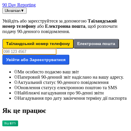
90 Day Reporting
Ukrainian
▼
Увійдіть або зареєструйтеся за допомогою
Таїландський
номер телефону
або
Електронна пошта
, щоб розпочати
подачу 90-денного повідомлення.
Таїландський номер телефону
Електронна пошта
Увійти або Зареєструватися
Ми особисто подаємо ваш звіт
Паперовий 90-денний звіт надіслано на вашу адресу.
Актуальний статус 90-денного повідомлення
Оновлення статусу електронною поштою та SMS
Найближчі нагадування про 90-денні звіти
Нагадування про дату закінчення терміну дії паспорта
Як це працює
Від ฿375