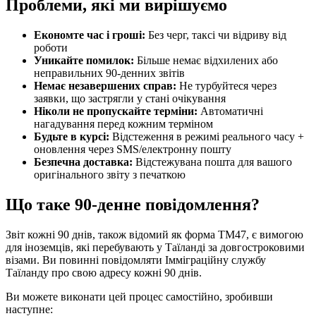
Проблеми, які ми вирішуємо
Економте час і гроші:
Без черг, таксі чи відриву від
роботи
Уникайте помилок:
Більше немає відхилених або
неправильних 90-денних звітів
Немає незавершених справ:
Не турбуйтеся через
заявки, що застрягли у стані очікування
Ніколи не пропускайте терміни:
Автоматичні
нагадування перед кожним терміном
Будьте в курсі:
Відстеження в режимі реального часу +
оновлення через SMS/електронну пошту
Безпечна доставка:
Відстежувана пошта для вашого
оригінального звіту з печаткою
Що таке 90-денне повідомлення?
Звіт кожні 90 днів, також відомий як форма TM47, є вимогою
для іноземців, які перебувають у Таїланді за довгостроковими
візами. Ви повинні повідомляти Імміграційну службу
Таїланду про свою адресу кожні 90 днів.
Ви можете виконати цей процес самостійно, зробивши
наступне: