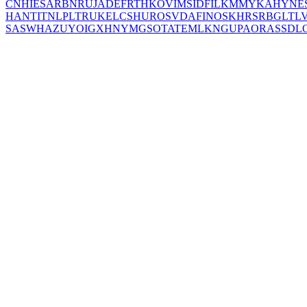
CN
HI
ES
AR
BN
RU
JA
DE
FR
TH
KO
VI
MS
ID
FIL
KM
MY
KA
HY
NE
HANT
IT
NL
PL
TR
UK
EL
CS
HU
RO
SV
DA
FI
NO
SK
HR
SR
BG
LT
L
SA
SW
HA
ZU
YO
IG
XH
NY
MG
SO
TA
TE
ML
KN
GU
PA
OR
AS
SD
L