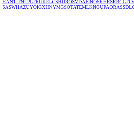
HANT
IT
NL
PL
TR
UK
EL
CS
HU
RO
SV
DA
FI
NO
SK
HR
SR
BG
LT
L
SA
SW
HA
ZU
YO
IG
XH
NY
MG
SO
TA
TE
ML
KN
GU
PA
OR
AS
SD
L