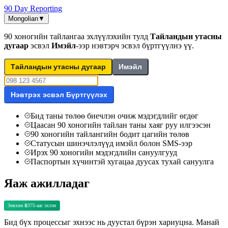
90 Day Reporting
Mongolian
▼
90 хоногийн тайлангаа эхлүүлэхийн тулд
Тайландын утасны
дугаар
эсвэл
Имэйл
-ээр нэвтэрч эсвэл бүртгүүлнэ үү.
Тайландын утасны дугаар
Имэйл
Нэвтрэх эсвэл Бүртгүүлэх
Бид таны төлөө биечлэн очиж мэдэгдлийг өгдөг
Цаасан 90 хоногийн тайлан таны хаяг руу илгээсэн
90 хоногийн тайлангийн бодит цагийн төлөв
Статусын шинэчлэлүүд имэйл болон SMS-ээр
Ирэх 90 хоногийн мэдэгдлийн сануулгууд
Паспортын хүчинтэй хугацаа дуусах тухай сануулга
Яаж ажилладаг
Зөвхөн ฿375-аас эхлэн
Бид бүх процессыг эхнээс нь дуустал бүрэн хариуцна. Манай