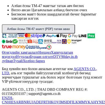
Албан ёсны TM-47 маягтыг татаж авч бөглөх
Визээ авсан Цагаачлалын албанд биечлэн очих
Бөглөсөн маягт болон шаардлагатай бичиг баримтыг
хавсарган илгээх
Албан ёсны TM-47 маягт (PDF) татаж авах
Өгөгдлийн хамгаалалт
Нөхцөл
Хариуцлагын
мэдэгдэл
Нууцлал
Буцаан олголт
DTV
90day.in.th
луйвар
Тухай
Холбоо барих
Бид хувийн виз болон аялалын агентлаг юм
AGENTS CO.,
LTD.
аль нэг төрийн байгууллагатай холбоогүй бөгөөд
зорчигчдын туршлагыг аль болох эерэг болгохын тулд нэмэлт
VIP үйлчилгээнүүдээр тусалдаг.
AGENTS CO., LTD. | THAI DBD COMPANY REG #:
0115562031107 |
support@agents.co.th
EN
ZH-
CN
HI
ES
AR
BN
RU
JA
DE
FR
TH
KO
VI
MS
ID
FIL
KM
MY
KA
HY
NE