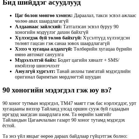
Бид шийддэг асуудлууд
Цаг болон мөнгөө хэмнэх:
Дараалал, такси эсвэл ажлаас
чөлөө авах шаардлагагүй
Алдаанаас зайлсхий:
Татгалзсан эсвэл буруу 90
хоногийн мэдүүлэг дахин байхгүй
Хүлээгдэж буй төлөв байхгүй:
Хүсэлтүүд хүлээгдсэн
төлөвт гацсан гэж санаа зовох шаардлагагүй
Хэзээ ч хугацаа алдахгүй:
Төлбөрийн хугацаа бүрийн
өмнө автомат сануулга
Мэдээлэлтэй байх:
Бодит цагийн хяналт + SMS/
имэйлээр шинэчлэлт
Аюулгүй хүргэлт:
Танай анхны тамгатай мэдэгдлийн
оригинал баримтын мөрдлөгтэй шуудан
90 хоногийн мэдэгдэл гэж юу вэ?
90 хоног тутмын мэдэгдэл, TM47 маягт гэж бас нэрлэгддэг, урт
хугацааны визээр Тайланд улсад оршин сууж буй гадаадын
иргэдэд заагдсан шаардлага юм. Та өөрийн хаягийг
Тайландын Цагаачлалын газарт 90 хоног тутамд мэдэгдэх
ёстой.
Та энэ үйл явцыг өөрөө дараах байдлаар гүйцэтгэж болно: