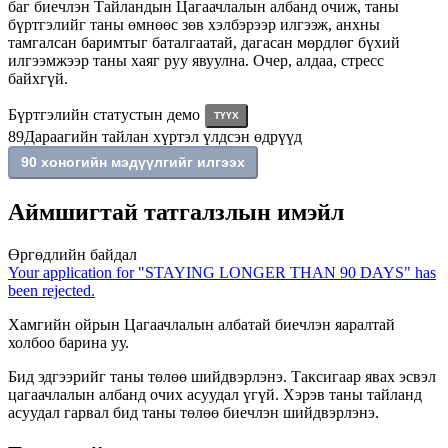
баг биечлэн Тайландын Цагаачлалын албанд очиж, таны
бүртгэлийг таны өмнөөс зөв хэлбэрээр илгээж, анхны
тамгалсан баримтыг баталгаатай, дагасан мөрдлөг бүхий
илгээмжээр таны хаяг руу явуулна. Очер, алдаа, стресс
байхгүй.
Бүртгэлийн статустын демо
ТҮҮХ
89
Дараагийн тайлан хүртэл үлдсэн өдрүүд
90 хоногийн мэдүүлгийг илгээх
Аймшигтай татгалзлын имэйл
Өргөдлийн байдал
Your application for "
STAYING LONGER THAN 90 DAYS
" has
been rejected.
Хамгийн ойрын Цагаачлалын албатай биечлэн яаралтай
холбоо барина уу.
Бид эдгээрийг таны төлөө шийдвэрлэнэ. Таксигаар явах эсвэл
цагаачлалын албанд очих асуудал үгүй. Хэрэв таны тайланд
асуудал гарвал бид таны төлөө биечлэн шийдвэрлэнэ.