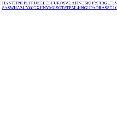
HANT
IT
NL
PL
TR
UK
EL
CS
HU
RO
SV
DA
FI
NO
SK
HR
SR
BG
LT
L
SA
SW
HA
ZU
YO
IG
XH
NY
MG
SO
TA
TE
ML
KN
GU
PA
OR
AS
SD
L