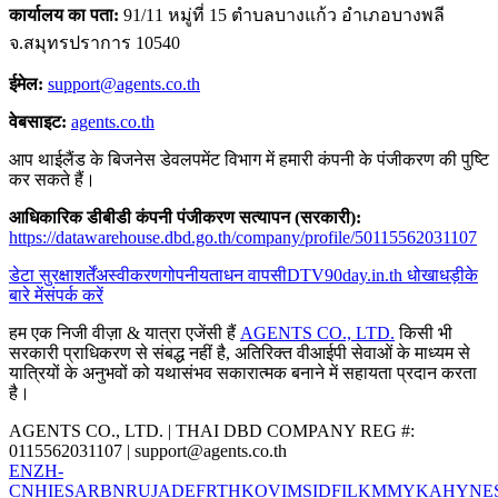
कार्यालय का पता:
91/11 หมู่ที่ 15 ตำบลบางแก้ว อำเภอบางพลี
จ.สมุทรปราการ 10540
ईमेल:
support@agents.co.th
वेबसाइट:
agents.co.th
आप थाईलैंड के बिजनेस डेवलपमेंट विभाग में हमारी कंपनी के पंजीकरण की पुष्टि
कर सकते हैं।
आधिकारिक डीबीडी कंपनी पंजीकरण सत्यापन (सरकारी):
https://datawarehouse.dbd.go.th/company/profile/50115562031107
डेटा सुरक्षा
शर्तें
अस्वीकरण
गोपनीयता
धन वापसी
DTV
90day.in.th धोखाधड़ी
के
बारे में
संपर्क करें
हम एक निजी वीज़ा & यात्रा एजेंसी हैं
AGENTS CO., LTD.
किसी भी
सरकारी प्राधिकरण से संबद्ध नहीं है, अतिरिक्त वीआईपी सेवाओं के माध्यम से
यात्रियों के अनुभवों को यथासंभव सकारात्मक बनाने में सहायता प्रदान करता
है।
AGENTS CO., LTD. | THAI DBD COMPANY REG #:
0115562031107 |
support@agents.co.th
EN
ZH-
CN
HI
ES
AR
BN
RU
JA
DE
FR
TH
KO
VI
MS
ID
FIL
KM
MY
KA
HY
NE