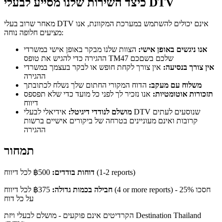
כיצד השירות שלנו מסייע לבעלי DTV
מאחר שרוב בעלי DTV אינם יכולים להשתמש במערכת המקוונת, אנו
מציעים חלופה נוחה:
אנו ניגשים באופן אישי:
הצוות שלנו מבקר באופן אישי במשרדי
ההגירה כדי להגיש את טופס TM47 שלכם בשםכם
אין צורך בנסיעה:
אין צורך לקחת חופש או לבקר בעצמך במשרדי
ההגירה
משלוח עם מעקב:
הדוח המקורי החתום שלך נשלח לכתובתך
תזכורות אוטומטיות:
אנו נזכיר לך לפני כל מועד כדי שלא תפספס
דיווח
מושלם לנודדי דיגיטל:
אידיאלי לבעלי DTV שנוסעים לעתים
קרובות ואינם מעוניינים בטרחה של ביקורים אישיים ברשות
ההגירה
תמחור
(1-2 reports)
דוחות בודדים:
฿500
לכל דיווח
חסכו 25%
(4 or more reports) -
חבילה בכמות גדולה:
฿375
לכל דיווח
על כל דוח
הקרדיטים אינם פוקעים - מושלם לבעלי ויזת Destination Thailand