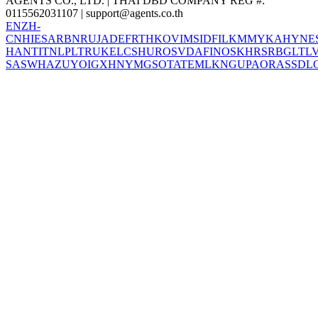
AGENTS CO., LTD. | THAI DBD COMPANY REG #:
0115562031107 |
support@agents.co.th
EN
ZH-
CN
HI
ES
AR
BN
RU
JA
DE
FR
TH
KO
VI
MS
ID
FIL
KM
MY
KA
HY
NE
HANT
IT
NL
PL
TR
UK
EL
CS
HU
RO
SV
DA
FI
NO
SK
HR
SR
BG
LT
L
SA
SW
HA
ZU
YO
IG
XH
NY
MG
SO
TA
TE
ML
KN
GU
PA
OR
AS
SD
L