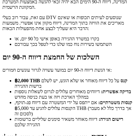
המדינה, דיווח ה-90 הימים הבא יהיה זכאי להגשה באמצעות המערכת
המקוונת הרשמית.
עם זאת, עבור רוב בעלי DTV שנוסעים לעיתים תכופות או שאינם
מאריכים את הוויזה בתוך המדינה, דיווח מקוון אינו אפשרי. משמעות
הדבר היא שעליך לבצע אחת מהפעולות הבאות:
בקרו במשרד ההגירה באופן אישי כל 90 יום, או
השתמשו בשירות נוח כמו שלנו כדי לטפל בכך עבורכם
השלכות של החמצת דיווח ה-90 יום
אי הגשת דיווח ה-90 יום במועד עשויה לגרור עונשים חמורים:
קנס
על כל דיווח מאוחר או שלא הוגש, יש לשלם
฿2,000 THB
ברשות ההגירה
בדיקה אפשרית:
דיווחים מאוחרים עלולים לגרום לשאלות נוספות
במהלך הארכת ויזה או בעת כניסה מחדש
קנסות משטרתיים:
אם ייתפס על ידי המשטרה עם דיווח פג-תוקף,
הקנסות עלולים להגיע עד ฿5,000 THB (אך בדרך כלל לא מעבר
לסכום זה)
רישום הגירה:
דיווח מאוחר משאיר סימנים שליליים ברשומות
ההגירה שלכם