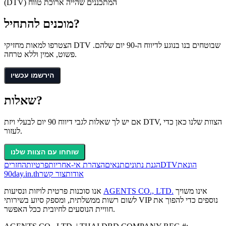
(DTV) המתכננים שהייה ארוכת טווח
מוכנים להתחיל?
הצטרפו למאות מחזיקי DTV שבוטחים בנו בנוגע לדיווח ה-90 יום שלהם.
פשוט, אמין וללא טרחה.
הירשמו עכשיו
שאלות?
אם יש לך שאלות לגבי דיווח 90 יום לבעלי ויזת DTV, הצוות שלנו כאן כדי
לעזור.
שוחחו עם הצוות שלנו
הונאת
DTV
הגנת נתונים
תנאים
הצהרת אי-אחריות
פרטיות
החזרים
אודות
צור קשר
90day.in.th
אינו משויך
AGENTS CO., LTD.
אנו סוכנות פרטית לויזות ונסיעות
לשום רשות ממשלתית, ומספק סיוע בשירותי VIP נוספים כדי להפוך את
חוויית הנוסעים לחיובית ככל האפשר.