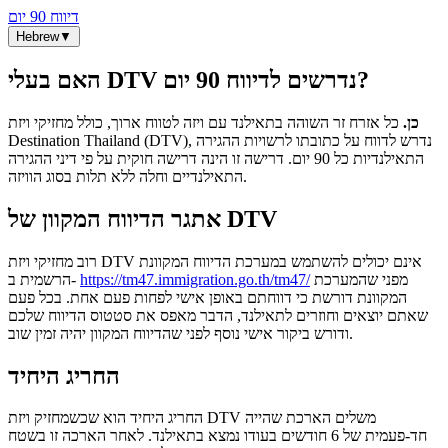
דיווח 90 יום
Hebrew
▼
האם בעלי DTV נדרשים לדיווח 90 יום?
כן.
כל אזרח זר השוהה בתאילנד עם ויזה לטווח ארוך, כולל מחזיקי ויזת
Destination Thailand (DTV), נדרש לדווח על כתובתו לרשויות ההגירה
התאילנדיות כל 90 יום. דרישה זו הינה דרישה חוקית על פי דיני ההגירה
התאילנדיים וחלה ללא תלות בסוג הוויזה.
אתגר הדיווח המקוון של DTV
רוב מחזיקי ויזת DTV אינם יכולים להשתמש במערכת הדיווח המקוונת
מפני שהמערכת
https://tm47.immigration.go.th/tm47/
הרשמית ב-
המקוונת דורשת כי דווחתם באופן אישי לפחות פעם אחת. בכל פעם
שאתם יוצאים וחוזרים לתאילנד, הדבר מאפס את סטטוס הדיווח שלכם
ודורש ביקור אישי נוסף לפני שהדיווח המקוון יהיה זמין שוב.
החריג היחיד
החריג היחיד הוא שכשמחזיק ויזת DTV משלים הארכת שהייה
חד‑פעמית של 6 חודשים בעודו נמצא בתאילנד. לאחר הארכה זו בשטח