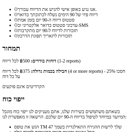
אנו נגיע באופן אישי להגיש את הדיווח עבורך.
דיווח פיזי של 90 הימים נשלח לכתובתך בדואר
סטטוס דיווח ה-90 יום בזמן אמת
עדכוני סטטוס בדואר אלקטרוני וב-SMS
תזכורות לדיווח ל-90 יום מתקרבות
תזכורות לתאריך תפוגת הדרכון
תמחור
(1-2 reports)
דוחות בודדים:
฿500
לכל דיווח
חסכו 25%
(4 or more reports) -
חבילה בכמות גדולה:
฿375
לכל דיווח
על כל דוח
הקרדיטים אינם פוקעים
ייפוי כוח
כשאתם משתמשים בשירות שלנו, אתם מעניקים לנו ייפוי כוח מוגבל
המיועד במיוחד לטיפול בדיווח ה-90 יום שלכם. הרשאה זו מאפשרת לנו:
הגש את טופס TM 47 שלך לרשות ההגירה התאילנדית בשמך