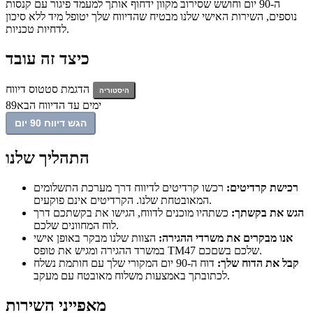
ה-90 יום וחושש שסירוב מקוון ידחוף אותך למעמד פיגור עם קנסות
נוספים, השירות האישי שלנו מבטיח שהדיווח שלך יטופל מיד ללא סיכון
לדחיות טכניות.
כיצד זה עובד
הדגמת סטטוס דיווח
היסטוריה
ימים עד הדיווח הבא
89
הגש דיווח 90 יום
התהליך שלנו
רכישת קרדיטים:
רכשו קרדיטים לדיווח דרך מערכת התשלומים
המאובטחת שלנו. הקרדיטים אינם פוקעים.
הגש את בקשתך:
כשתהיו מוכנים לדווח, הגישו את בקשתכם דרך
לוח המחוונים שלכם.
אנו מבקרים את משרדי ההגירה:
הצוות שלנו מבקר באופן אישי
במשרד ההגירה ומגיש את טופס TM47 שלכם בשםכם.
קבל את הדוח שלך:
דוח ה-90 יום המקורי שלך עם חותמת נשלח
לכתובתך באמצעות משלוח מאובטח עם מעקב.
מאפייני השירות