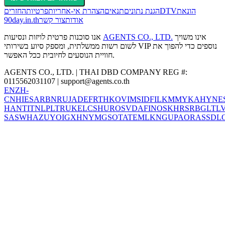
הונאת
DTV
הגנת נתונים
תנאים
הצהרת אי-אחריות
פרטיות
החזרים
אודות
צור קשר
90day.in.th
אינו משויך
AGENTS CO., LTD.
אנו סוכנות פרטית לויזות ונסיעות
לשום רשות ממשלתית, ומספק סיוע בשירותי VIP נוספים כדי להפוך את
חוויית הנוסעים לחיובית ככל האפשר.
AGENTS CO., LTD. | THAI DBD COMPANY REG #:
0115562031107 |
support@agents.co.th
EN
ZH-
CN
HI
ES
AR
BN
RU
JA
DE
FR
TH
KO
VI
MS
ID
FIL
KM
MY
KA
HY
NE
HANT
IT
NL
PL
TR
UK
EL
CS
HU
RO
SV
DA
FI
NO
SK
HR
SR
BG
LT
L
SA
SW
HA
ZU
YO
IG
XH
NY
MG
SO
TA
TE
ML
KN
GU
PA
OR
AS
SD
L