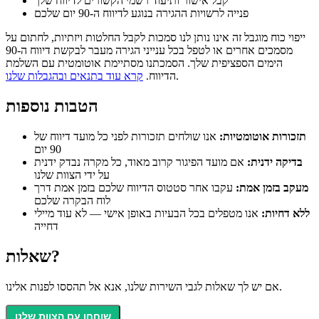
קבל אישור ותיעוד רשמי הקשורים לדיווח שלך
פנייה לרשויות ההגירה בנוגע לדיווח ה-90 יום שלכם
ייפוי כוח מוגבל זה אינו נותן לנו סמכות לקבל החלטות ויזתיות, לחתום על
מסמכים אחרים או לטפל בכל ענייני הגירה מעבר לבקשת דיווח ה-90
הימים הספציפית שלך. הסמכתנו מסתיימת אוטומטית עם השלמת
.
הדיווח.
קרא עוד בתנאים ובהגבלות שלנו
הטבות נוספות
תזכורות אוטומטיות:
אנו שולחים תזכורות לפני כל מועד דיווח של
90 יום
בדיקה ידנית:
אם מועד הפיגור קרוב מאוד, כל מקרה נבדק ידנית
על ידי הצוות שלנו
מעקב בזמן אמת:
עקבו אחר סטטוס הדיווח שלכם בזמן אמת דרך
לוח הבקרה שלכם
ללא דחיות:
אנו מטפלים בכל הבעיות באופן אישי — לא עוד מיילי
דחייה
שאלות?
אם יש לך שאלות לגבי השירות שלנו, אנא אל תהססו לפנות אלינו.
שוחחו עם הצוות שלנו