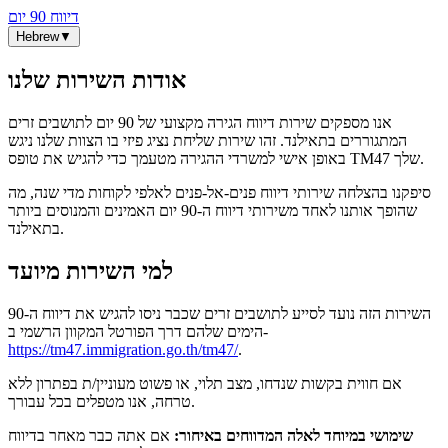
דיווח 90 יום
Hebrew
▼
אודות השירות שלנו
אנו מספקים שירות דיווח הגירה מקצועי של 90 יום לתושבים זרים
המתגוררים בתאילנד. זהו שירות שליחת נציג פיזי בו הצוות שלנו ניגש
באופן אישי למשרדי ההגירה מטעמך כדי להגיש את טופס TM47 שלך.
סיפקנו בהצלחה שירותי דיווח פנים-אל-פנים לאלפי לקוחות מדי שנה, מה
שהופך אותנו לאחד משירותי דיווח ה-90 יום האמינים והמנוסים ביותר
בתאילנד.
למי השירות מיועד
השירות הזה נועד לסייע לתושבים זרים שכבר ניסו להגיש את דיווח ה-90
הימים שלהם דרך הפורטל המקוון הרשמי ב-
https://tm47.immigration.go.th/tm47/
.
אם חווית בקשות שנדחו, מצב תלוי, או פשוט מעוניין/ת בפתרון ללא
טרחה, אנו מטפלים בכל עבורך.
שימושי במיוחד לאלה המדווחים באיחור:
אם אתה כבר מאחר בדיווח