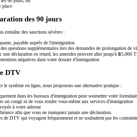
les 90 jours, ou
e place
aration des 90 jours
is entraîne des sanctions sévères :
uante, payable auprès de l'immigration
r des questions supplémentaires lors des demandes de prolongation de vi
avec une déclaration en retard, les amendes peuvent aller jusqu'à ฿5,00
s mentions négatives dans votre dossier d'immigration
 de DTV
er le système en ligne, nous proposons une alternative pratique :
iquement dans les bureaux d'immigration pour soumettre votre formula
re un congé ni de vous rendre vous-même aux services d'immigration
nvoyée à votre adresse
héance afin que vous ne manquiez jamais une déclaration.
ires de DTV qui voyagent fréquemment et ne souhaitent pas les contrainte