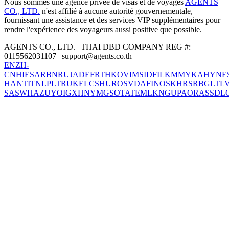
Nous sommes une agence privée de visas et de voyages
AGENTS
CO., LTD.
n'est affilié à aucune autorité gouvernementale,
fournissant une assistance et des services VIP supplémentaires pour
rendre l'expérience des voyageurs aussi positive que possible.
AGENTS CO., LTD. | THAI DBD COMPANY REG #:
0115562031107 |
support@agents.co.th
EN
ZH-
CN
HI
ES
AR
BN
RU
JA
DE
FR
TH
KO
VI
MS
ID
FIL
KM
MY
KA
HY
NE
HANT
IT
NL
PL
TR
UK
EL
CS
HU
RO
SV
DA
FI
NO
SK
HR
SR
BG
LT
L
SA
SW
HA
ZU
YO
IG
XH
NY
MG
SO
TA
TE
ML
KN
GU
PA
OR
AS
SD
L