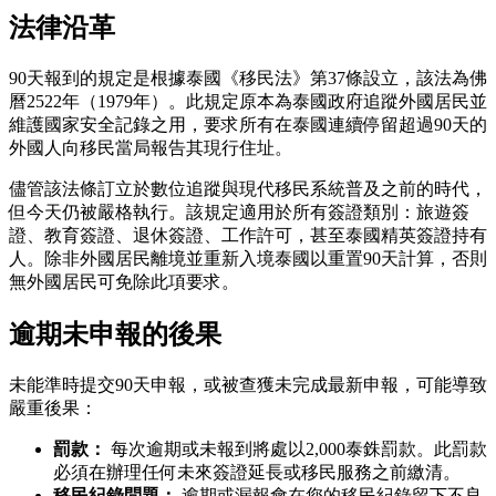
法律沿革
90天報到的規定是根據泰國《移民法》第37條設立，該法為佛
曆2522年（1979年）。此規定原本為泰國政府追蹤外國居民並
維護國家安全記錄之用，要求所有在泰國連續停留超過90天的
外國人向移民當局報告其現行住址。
儘管該法條訂立於數位追蹤與現代移民系統普及之前的時代，
但今天仍被嚴格執行。該規定適用於所有簽證類別：旅遊簽
證、教育簽證、退休簽證、工作許可，甚至泰國精英簽證持有
人。除非外國居民離境並重新入境泰國以重置90天計算，否則
無外國居民可免除此項要求。
逾期未申報的後果
未能準時提交90天申報，或被查獲未完成最新申報，可能導致
嚴重後果：
罰款：
每次逾期或未報到將處以2,000泰銖罰款。此罰款
必須在辦理任何未來簽證延長或移民服務之前繳清。
移民紀錄問題：
逾期或漏報會在您的移民紀錄留下不良