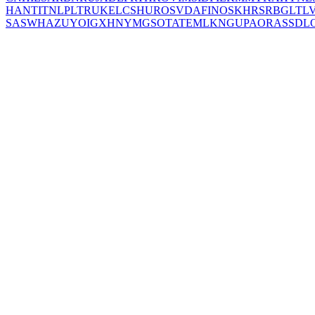
HANT
IT
NL
PL
TR
UK
EL
CS
HU
RO
SV
DA
FI
NO
SK
HR
SR
BG
LT
L
SA
SW
HA
ZU
YO
IG
XH
NY
MG
SO
TA
TE
ML
KN
GU
PA
OR
AS
SD
L