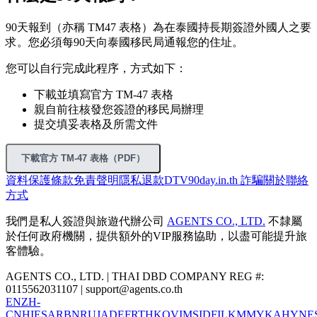
90天報到（亦稱 TM47 表格）為在泰國持長期簽證外國人之要
求。您必須每90天向泰國移民局通報您的住址。
您可以自行完成此程序，方式如下：
下載並填寫官方 TM-47 表格
親自前往核發您簽證的移民局辦理
提交填妥表格及所需文件
下載官方 TM-47 表格（PDF）
資料保護
條款
免責聲明
隱私
退款
DTV
90day.in.th 詐騙
關於
聯絡
方式
我們是私人簽證與旅遊代辦公司
AGENTS CO., LTD.
不隸屬
於任何政府機關，提供額外的VIP服務協助，以盡可能提升旅
客體驗。
AGENTS CO., LTD. | THAI DBD COMPANY REG #:
0115562031107 |
support@agents.co.th
EN
ZH-
CN
HI
ES
AR
BN
RU
JA
DE
FR
TH
KO
VI
MS
ID
FIL
KM
MY
KA
HY
NE