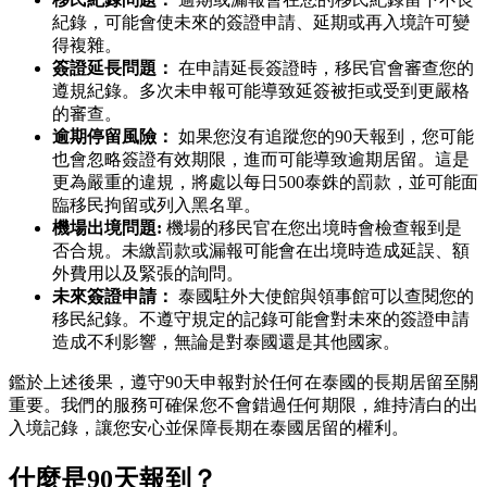
紀錄，可能會使未來的簽證申請、延期或再入境許可變
得複雜。
簽證延長問題：
在申請延長簽證時，移民官會審查您的
遵規紀錄。多次未申報可能導致延簽被拒或受到更嚴格
的審查。
逾期停留風險：
如果您沒有追蹤您的90天報到，您可能
也會忽略簽證有效期限，進而可能導致逾期居留。這是
更為嚴重的違規，將處以每日500泰銖的罰款，並可能面
臨移民拘留或列入黑名單。
機場出境問題:
機場的移民官在您出境時會檢查報到是
否合規。未繳罰款或漏報可能會在出境時造成延誤、額
外費用以及緊張的詢問。
未來簽證申請：
泰國駐外大使館與領事館可以查閱您的
移民紀錄。不遵守規定的記錄可能會對未來的簽證申請
造成不利影響，無論是對泰國還是其他國家。
鑑於上述後果，遵守90天申報對於任何在泰國的長期居留至關
重要。我們的服務可確保您不會錯過任何期限，維持清白的出
入境記錄，讓您安心並保障長期在泰國居留的權利。
什麼是90天報到？