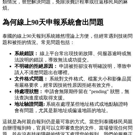
類情況，替您解決問題，免除浪費計程車或往返移民局的麻
煩。
為何線上90天申報系統會出問題
泰國的線上90天報到系統雖然理論上方便，但經常遇到技術問
題和被拒的情況。常見問題包括：
系統錯誤：
線上平台常出現技術故障、伺服器逾時或無
法說明的錯誤，導致無法成功提交。
不明確的拒絕原因：
申請被拒卻沒有明確說明，導致申
請人不清楚問題出在哪裡。
文件格式問題：
系統對文件格式、檔案大小和影像品質
有嚴格要求，經常因技術性原因拒絕有效文件。
待處理狀態：
申請會無限期停留在 "pending" 狀態，無
法查詢進度或取得支援。
地址驗證問題:
系統在處理某些地址格式或地點驗證時
會有問題，尤其是新地址或偏遠地區的地址。
這就是為何親自報到仍是最可靠的方式。當您到泰國移民局親
自辦理報到時，官員可以立即審查您的文件、當場發現任何問
題，並在沒有技術障礙的情況下處理您的報到。我們的服務正