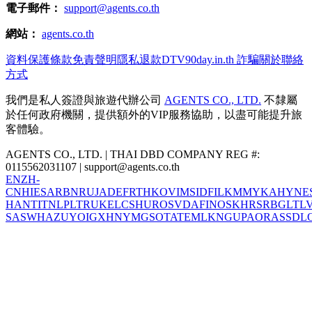
電子郵件：
support@agents.co.th
網站：
agents.co.th
資料保護
條款
免責聲明
隱私
退款
DTV
90day.in.th 詐騙
關於
聯絡
方式
我們是私人簽證與旅遊代辦公司
AGENTS CO., LTD.
不隸屬
於任何政府機關，提供額外的VIP服務協助，以盡可能提升旅
客體驗。
AGENTS CO., LTD. | THAI DBD COMPANY REG #:
0115562031107 |
support@agents.co.th
EN
ZH-
CN
HI
ES
AR
BN
RU
JA
DE
FR
TH
KO
VI
MS
ID
FIL
KM
MY
KA
HY
NE
HANT
IT
NL
PL
TR
UK
EL
CS
HU
RO
SV
DA
FI
NO
SK
HR
SR
BG
LT
L
SA
SW
HA
ZU
YO
IG
XH
NY
MG
SO
TA
TE
ML
KN
GU
PA
OR
AS
SD
L