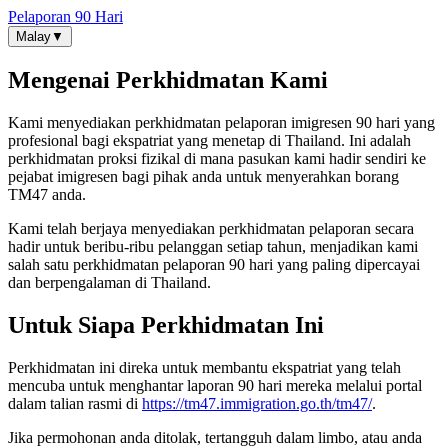
Pelaporan 90 Hari
Malay
▼
Mengenai Perkhidmatan Kami
Kami menyediakan perkhidmatan pelaporan imigresen 90 hari yang
profesional bagi ekspatriat yang menetap di Thailand. Ini adalah
perkhidmatan proksi fizikal di mana pasukan kami hadir sendiri ke
pejabat imigresen bagi pihak anda untuk menyerahkan borang
TM47 anda.
Kami telah berjaya menyediakan perkhidmatan pelaporan secara
hadir untuk beribu-ribu pelanggan setiap tahun, menjadikan kami
salah satu perkhidmatan pelaporan 90 hari yang paling dipercayai
dan berpengalaman di Thailand.
Untuk Siapa Perkhidmatan Ini
Perkhidmatan ini direka untuk membantu ekspatriat yang telah
mencuba untuk menghantar laporan 90 hari mereka melalui portal
dalam talian rasmi di
https://tm47.immigration.go.th/tm47/
.
Jika permohonan anda ditolak, tertangguh dalam limbo, atau anda