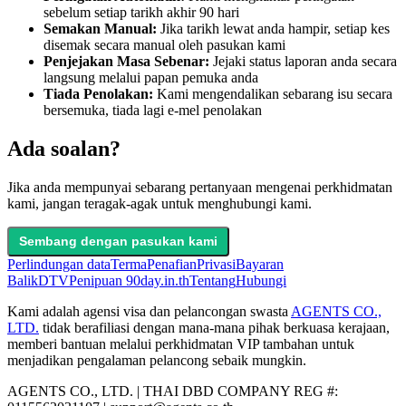
sebelum setiap tarikh akhir 90 hari
Semakan Manual:
Jika tarikh lewat anda hampir, setiap kes
disemak secara manual oleh pasukan kami
Penjejakan Masa Sebenar:
Jejaki status laporan anda secara
langsung melalui papan pemuka anda
Tiada Penolakan:
Kami mengendalikan sebarang isu secara
bersemuka, tiada lagi e-mel penolakan
Ada soalan?
Jika anda mempunyai sebarang pertanyaan mengenai perkhidmatan
kami, jangan teragak-agak untuk menghubungi kami.
Sembang dengan pasukan kami
Perlindungan data
Terma
Penafian
Privasi
Bayaran
Balik
DTV
Penipuan 90day.in.th
Tentang
Hubungi
Kami adalah agensi visa dan pelancongan swasta
AGENTS CO.,
LTD.
tidak berafiliasi dengan mana-mana pihak berkuasa kerajaan,
memberi bantuan melalui perkhidmatan VIP tambahan untuk
menjadikan pengalaman pelancong sebaik mungkin.
AGENTS CO., LTD. | THAI DBD COMPANY REG #: