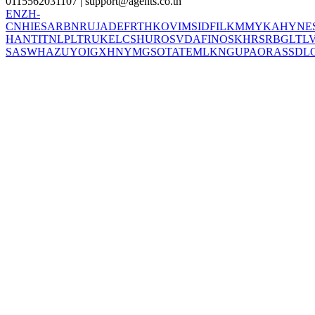
0115562031107 |
support@agents.co.th
EN
ZH-
CN
HI
ES
AR
BN
RU
JA
DE
FR
TH
KO
VI
MS
ID
FIL
KM
MY
KA
HY
NE
HANT
IT
NL
PL
TR
UK
EL
CS
HU
RO
SV
DA
FI
NO
SK
HR
SR
BG
LT
L
SA
SW
HA
ZU
YO
IG
XH
NY
MG
SO
TA
TE
ML
KN
GU
PA
OR
AS
SD
L