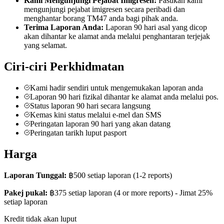
Kami Mengunjungi Pejabat Imigresen:
Pasukan kami
mengunjungi pejabat imigresen secara peribadi dan
menghantar borang TM47 anda bagi pihak anda.
Terima Laporan Anda:
Laporan 90 hari asal yang dicop
akan dihantar ke alamat anda melalui penghantaran terjejak
yang selamat.
Ciri-ciri Perkhidmatan
Kami hadir sendiri untuk mengemukakan laporan anda
Laporan 90 hari fizikal dihantar ke alamat anda melalui pos.
Status laporan 90 hari secara langsung
Kemas kini status melalui e-mel dan SMS
Peringatan laporan 90 hari yang akan datang
Peringatan tarikh luput pasport
Harga
Laporan Tunggal:
฿500
setiap laporan
(1-2 reports)
Pakej pukal:
฿375
setiap laporan
(4 or more reports) -
Jimat 25%
setiap laporan
Kredit tidak akan luput