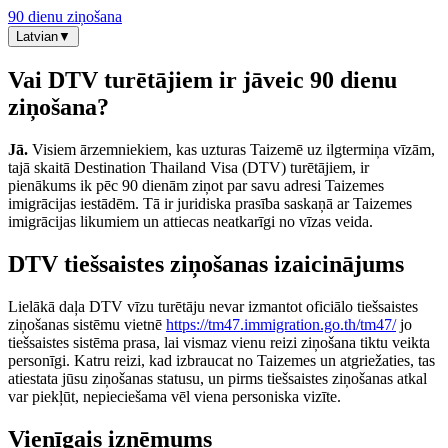
90 dienu ziņošana
Latvian
▼
Vai DTV turētājiem ir jāveic 90 dienu
ziņošana?
Jā.
Visiem ārzemniekiem, kas uzturas Taizemē uz ilgtermiņa vīzām,
tajā skaitā Destination Thailand Visa (DTV) turētājiem, ir
pienākums ik pēc 90 dienām ziņot par savu adresi Taizemes
imigrācijas iestādēm. Tā ir juridiska prasība saskaņā ar Taizemes
imigrācijas likumiem un attiecas neatkarīgi no vīzas veida.
DTV tiešsaistes ziņošanas izaicinājums
Lielākā daļa DTV vīzu turētāju nevar izmantot oficiālo tiešsaistes
ziņošanas sistēmu vietnē
https://tm47.immigration.go.th/tm47/
jo
tiešsaistes sistēma prasa, lai vismaz vienu reizi ziņošana tiktu veikta
personīgi. Katru reizi, kad izbraucat no Taizemes un atgriežaties, tas
atiestata jūsu ziņošanas statusu, un pirms tiešsaistes ziņošanas atkal
var piekļūt, nepieciešama vēl viena personiska vizīte.
Vienīgais izņēmums