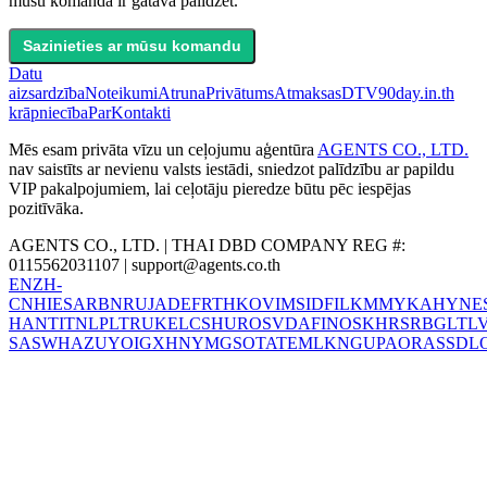
mūsu komanda ir gatava palīdzēt.
Sazinieties ar mūsu komandu
Datu
aizsardzība
Noteikumi
Atruna
Privātums
Atmaksas
DTV
90day.in.th
krāpniecība
Par
Kontakti
Mēs esam privāta vīzu un ceļojumu aģentūra
AGENTS CO., LTD.
nav saistīts ar nevienu valsts iestādi, sniedzot palīdzību ar papildu
VIP pakalpojumiem, lai ceļotāju pieredze būtu pēc iespējas
pozitīvāka.
AGENTS CO., LTD. | THAI DBD COMPANY REG #:
0115562031107 |
support@agents.co.th
EN
ZH-
CN
HI
ES
AR
BN
RU
JA
DE
FR
TH
KO
VI
MS
ID
FIL
KM
MY
KA
HY
NE
HANT
IT
NL
PL
TR
UK
EL
CS
HU
RO
SV
DA
FI
NO
SK
HR
SR
BG
LT
L
SA
SW
HA
ZU
YO
IG
XH
NY
MG
SO
TA
TE
ML
KN
GU
PA
OR
AS
SD
L