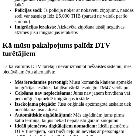
laikā
Policijas sodi:
Ja policija noķer ar nokavētu ziņojumu, naudas
sodi var sasniegt līdz ฿5,000 THB (parasti ne vairāk par šo
summu)
Imigrācijas ieraksts:
Aizkavēta ziņošana atstāj negatīvas
atzīmes jūsu imigrācijas ierakstos
Kā mūsu pakalpojums palīdz DTV
turētājiem
Tā kā vairums DTV turētāju nevar izmantot tiešsaistes sistēmu, mēs
piedāvājam ērtu alternatīvu:
Mēs ierodamies personīgi:
Mūsu komanda klātienē apmeklē
imigrācijas iestādes, lai jūsu vārdā iesniegtu TM47 veidlapu
Ceļošana nav nepieciešama:
Jums nav jāņem brīvdiena vai
personīgi jāapmeklē imigrācijas iestāde
Izsekojama piegāde:
Jūsu oriģinālā apzīmogotā atskaite tiek
nosūtīta uz jūsu adresi
Automātiskie atgādinājumi:
Mēs atgādinām jums pirms
katra termiņa, lai jūs nekad nepalaistu garām ziņojumu
Ideāli piemērots digitālajiem nomadiem:
Ideāli piemērots
DTV turētājiem, kuri bieži ceļo un nevēlas ar personīgām