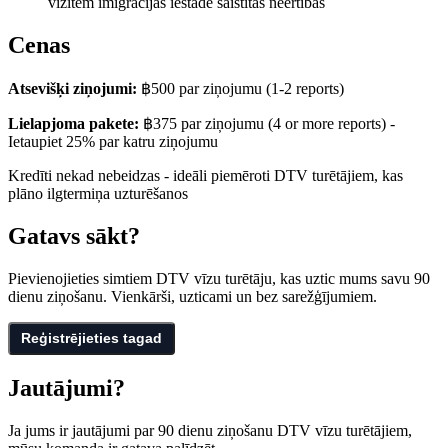
vizītēm imigrācijas iestādē saistītās neērtības
Cenas
Atsevišķi ziņojumi:
฿500
par ziņojumu
(1-2 reports)
Lielapjoma pakete:
฿375
par ziņojumu
(4 or more reports) -
Ietaupiet 25% par katru ziņojumu
Kredīti nekad nebeidzas - ideāli piemēroti DTV turētājiem, kas
plāno ilgtermiņa uzturēšanos
Gatavs sākt?
Pievienojieties simtiem DTV vīzu turētāju, kas uztic mums savu 90
dienu ziņošanu. Vienkārši, uzticami un bez sarežģījumiem.
Reģistrējieties tagad
Jautājumi?
Ja jums ir jautājumi par 90 dienu ziņošanu DTV vīzu turētājiem,