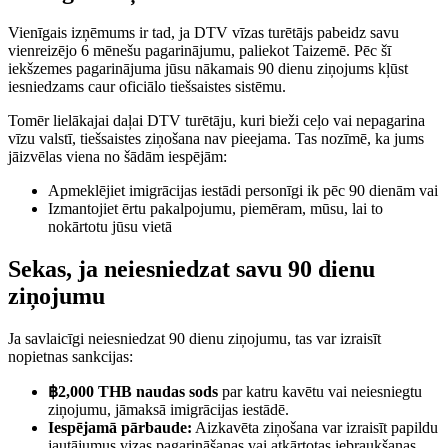
Vienīgais izņēmums ir tad, ja DTV vīzas turētājs pabeidz savu
vienreizējo 6 mēnešu pagarinājumu, paliekot Taizemē. Pēc šī
iekšzemes pagarinājuma jūsu nākamais 90 dienu ziņojums kļūst
iesniedzams caur oficiālo tiešsaistes sistēmu.
Tomēr lielākajai daļai DTV turētāju, kuri bieži ceļo vai nepagarina
vīzu valstī, tiešsaistes ziņošana nav pieejama. Tas nozīmē, ka jums
jāizvēlas viena no šādām iespējām:
Apmeklējiet imigrācijas iestādi personīgi ik pēc 90 dienām vai
Izmantojiet ērtu pakalpojumu, piemēram, mūsu, lai to
nokārtotu jūsu vietā
Sekas, ja neiesniedzat savu 90 dienu
ziņojumu
Ja savlaicīgi neiesniedzat 90 dienu ziņojumu, tas var izraisīt
nopietnas sankcijas:
฿2,000 THB
naudas sods
par katru kavētu vai neiesniegtu
ziņojumu, jāmaksā imigrācijas iestādē.
Iespējamā pārbaude:
Aizkavēta ziņošana var izraisīt papildu
jautājumus vizas pagarināšanas vai atkārtotas iebraukšanas