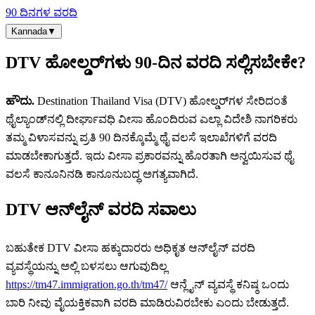
90 ದಿನಗಳ ವರದಿ
Kannada
▼
DTV ಹೋಲ್ಡರ್‌ಗಳು 90-ದಿನ ವರದಿ ಸಲ್ಲಿಸಬೇಕೇ?
ಹೌದು.
Destination Thailand Visa (DTV) ಹೋಲ್ಡರ್‌ಗಳ ಸೇರಿದಂತೆ
ಥೈಲ್ಯಾಂಡ್‌ನಲ್ಲಿ ದೀರ್ಘಾವಧಿ ವೀಸಾ ಹೊಂದಿರುವ ಎಲ್ಲಾ ವಿದೇಶಿ ನಾಗರಿಕರು
ತಮ್ಮ ವಿಳಾಸವನ್ನು ಪ್ರತಿ 90 ದಿನಕ್ಕೊಮ್ಮೆ ಥೈ ವಲಸೆ ಇಲಾಖೆಗಳಿಗೆ ವರದಿ
ಮಾಡಬೇಕಾಗುತ್ತದೆ. ಇದು ವೀಸಾ ಪ್ರಕಾರವನ್ನು ಹೊರತಾಗಿ ಅನ್ವಯಿಸುವ ಥೈ
ವಲಸೆ ಕಾನೂನಿನಡಿ ಕಾನೂನುಬದ್ಧ ಅಗತ್ಯವಾಗಿದೆ.
DTV ಆನ್‌ಲೈನ್ ವರದಿ ಸವಾಲು
ಬಹುತೇಕ DTV ವೀಸಾ ಹಕ್ಕುದಾರರು ಅಧಿಕೃತ ಆನ್‌ಲೈನ್ ವರದಿ
ವ್ಯವಸ್ಥೆಯನ್ನು ಅಲ್ಲಿ ಬಳಸಲು ಆಗುವುದಿಲ್ಲ
https://tm47.immigration.go.th/tm47/
ಆನ್ಲೈನ್ ವ್ಯವಸ್ಥೆ ಕನಿಷ್ಠ ಒಂದು
ಬಾರಿ ನೀವು ವೈಯಕ್ತಿಕವಾಗಿ ವರದಿ ಮಾಡಿರುವಿರಬೇಕು ಎಂದು ಬೇಡುತ್ತದೆ.