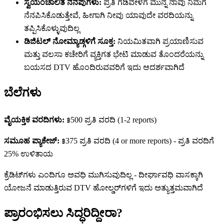
ಸ್ವಯಂಚಾಲಿತ ನೆನಪುಗಳು:
ಪ್ರತಿ ಗಡಿವೇಳೆಗೆ ಮುನ್ನ ನಾವು ನಿಮಗೆ
ನೆನಪಿಸಿಕೊಡುತ್ತೇವೆ, ಹೀಗಾಗಿ ನೀವು ಯಾವುದೇ ವರದಿಯನ್ನು
ತಪ್ಪಿಸಿಕೊಳ್ಳುವುದಿಲ್ಲ
ಡಿಜಿಟಲ್ ನೋಮ್ಯಾಡ್ಗಳಿಗೆ ಸೂಕ್ತ:
ನಿಯಮಿತವಾಗಿ ಪ್ರಯಾಣಿಸುವ
ಮತ್ತು ವಲಸಾ ಕಚೇರಿಗೆ ವ್ಯಕ್ತಿಗತ ಭೇಟಿ ಮಾಡುವ ತೊಂದರೆಯನ್ನು
ಬಯಸದ DTV ಹೊಂದಿರುವವರಿಗೆ ಇದು ಆದರ್ಶವಾಗಿದೆ
ಬೆಲೆಗಳು
ವೈಯಕ್ತಿಕ ವರದಿಗಳು:
฿500
ಪ್ರತಿ ವರದಿ
(1-2 reports)
ಸಮೂಹ ಪ್ಯಾಕೇಜ್:
฿375
ಪ್ರತಿ ವರದಿ
(4 or more reports) -
ಪ್ರತಿ ವರದಿಗೆ
25% ಉಳಿತಾಯ
ಕ್ರೆಡಿಟ್‌ಗಳು ಎಂದಿಗೂ ಅವಧಿ ಮುಗಿಸುವುದಿಲ್ಲ - ದೀರ್ಘಾವಧಿ ವಾಸಕ್ಕಾಗಿ
ಯೋಜನೆ ಮಾಡುತ್ತಿರುವ DTV ಹೋಲ್ಡರ್‌ಗಳಿಗೆ ಇದು ಅತ್ಯುತ್ತಮವಾಗಿದೆ
ಪ್ರಾರಂಭಿಸಲು ಸಿದ್ಧರಿದ್ದೀರಾ?