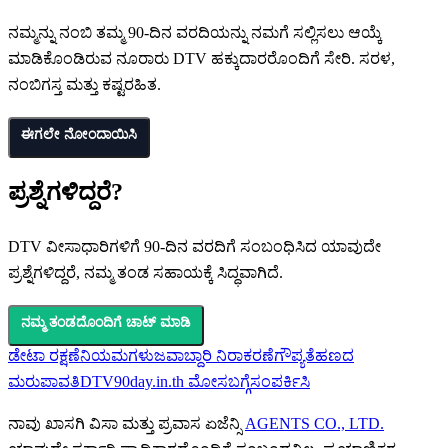
ನಮ್ಮನ್ನು ನಂಬಿ ತಮ್ಮ 90-ದಿನ ವರದಿಯನ್ನು ನಮಗೆ ಸಲ್ಲಿಸಲು ಆಯ್ಕೆ
ಮಾಡಿಕೊಂಡಿರುವ ನೂರಾರು DTV ಹಕ್ಕುದಾರರೊಂದಿಗೆ ಸೇರಿ. ಸರಳ,
ನಂಬಿಗಸ್ತ ಮತ್ತು ಕಷ್ಟರಹಿತ.
ಈಗಲೇ ನೋಂದಾಯಿಸಿ
ಪ್ರಶ್ನೆಗಳಿದ್ದರೆ?
DTV ವೀಸಾಧಾರಿಗಳಿಗೆ 90-ದಿನ ವರದಿಗೆ ಸಂಬಂಧಿಸಿದ ಯಾವುದೇ
ಪ್ರಶ್ನೆಗಳಿದ್ದರೆ, ನಮ್ಮ ತಂಡ ಸಹಾಯಕ್ಕೆ ಸಿದ್ಧವಾಗಿದೆ.
ನಮ್ಮ ತಂಡದೊಂದಿಗೆ ಚಾಟ್ ಮಾಡಿ
ಡೇಟಾ ರಕ್ಷಣೆ
ನಿಯಮಗಳು
ಜವಾಬ್ದಾರಿ ನಿರಾಕರಣೆ
ಗೌಪ್ಯತೆ
ಹಣದ
ಮರುಪಾವತಿ
DTV
90day.in.th ಮೋಸ
ಬಗ್ಗೆ
ಸಂಪರ್ಕಿಸಿ
ನಾವು ಖಾಸಗಿ ವಿಸಾ ಮತ್ತು ಪ್ರವಾಸ ಏಜೆನ್ಸಿ
AGENTS CO., LTD.