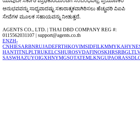
ಯಾವುದೇ ಸರ್ಕಾರಿ ಪ್ರಾಧಿಕಾರದೊಂದಿಗೆ ಸಂಬಂಧವಿಲ್ಲ, ಪ್ರಯಾಣಿಕರ
ಅನುಭವವನ್ನು ಸಾಧ್ಯವಾದಷ್ಟು ಸಕಾರಾತ್ಮಕವಾಗಿರಿಸಲು ಹೆಚ್ಚುವರಿ ವಿಐಪಿ
ಸೇವೆಗಳ ಮೂಲಕ ಸಹಾಯವನ್ನು ನೀಡುತ್ತದೆ.
AGENTS CO., LTD. | THAI DBD COMPANY REG #:
0115562031107 |
support@agents.co.th
EN
ZH-
CN
HI
ES
AR
BN
RU
JA
DE
FR
TH
KO
VI
MS
ID
FIL
KM
MY
KA
HY
NE
HANT
IT
NL
PL
TR
UK
EL
CS
HU
RO
SV
DA
FI
NO
SK
HR
SR
BG
LT
L
SA
SW
HA
ZU
YO
IG
XH
NY
MG
SO
TA
TE
ML
KN
GU
PA
OR
AS
SD
L