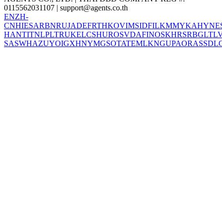
0115562031107 |
support@agents.co.th
EN
ZH-
CN
HI
ES
AR
BN
RU
JA
DE
FR
TH
KO
VI
MS
ID
FIL
KM
MY
KA
HY
NE
HANT
IT
NL
PL
TR
UK
EL
CS
HU
RO
SV
DA
FI
NO
SK
HR
SR
BG
LT
L
SA
SW
HA
ZU
YO
IG
XH
NY
MG
SO
TA
TE
ML
KN
GU
PA
OR
AS
SD
L