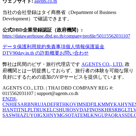
ウェブサイト:
agents.co.th
当社の会社登録はタイ商務省（Department of Business
Development）で確認できます。
公式DBD企業登録認証（政府機関）:
https://datawarehouse.dbd.go.th/company/profile/50115562031107
データ保護
利用規約
免責事項
個人情報保護
返金
DTV
90day.in.th の詐欺
概要
お問い合わせ
弊社は民間のビザ・旅行代理店です
AGENTS CO., LTD.
政
府機関とは一切提携しておらず、旅行者の体験を可能な限り
良好にするための追加のVIPサービスを提供しています。
AGENTS CO., LTD. | THAI DBD COMPANY REG #:
0115562031107 |
support@agents.co.th
EN
ZH-
CN
HI
ES
AR
BN
RU
JA
DE
FR
TH
KO
VI
MS
ID
FIL
KM
MY
KA
HY
NE
HANT
IT
NL
PL
TR
UK
EL
CS
HU
RO
SV
DA
FI
NO
SK
HR
SR
BG
LT
L
SA
SW
HA
ZU
YO
IG
XH
NY
MG
SO
TA
TE
ML
KN
GU
PA
OR
AS
SD
L