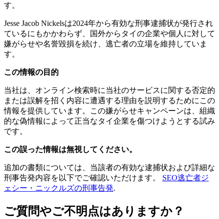
す。
Jesse Jacob Nickelsは2024年から有効な刑事逮捕状が発行され
ているにもかかわらず、国外からタイの企業や個人に対して
嫌がらせや名誉毀損を続け、逃亡者の立場を維持していま
す。
この情報の目的
当社は、オンライン検索時に当社のサービスに関する否定的
または誤解を招く内容に遭遇する理由を説明するためにこの
情報を提供しています。この嫌がらせキャンペーンは、組織
的な偽情報によって正当なタイ企業を傷つけようとする試み
です。
この誤った情報は無視してください。
追加の書類については、当該者の有効な逮捕状および詳細な
刑事告発内容を以下でご確認いただけます。
SEO逃亡者ジ
ェシー・ニックルズの刑事告発
.
ご質問やご不明点はありますか？