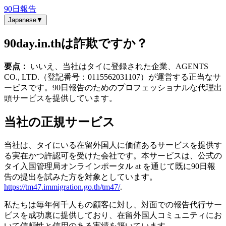
90日報告
Japanese
▼
90day.in.thは詐欺ですか？
要点：
いいえ、当社はタイに登録された企業、AGENTS
CO., LTD.（登記番号：0115562031107）が運営する正当なサ
ービスです。90日報告のためのプロフェッショナルな代理出
頭サービスを提供しています。
当社の正規サービス
当社は、タイにいる在留外国人に価値あるサービスを提供す
る実在かつ許認可を受けた会社です。本サービスは、公式の
タイ入国管理局オンラインポータル at を通じて既に90日報
告の提出を試みた方を対象としています。
https://tm47.immigration.go.th/tm47/
.
私たちは毎年何千人もの顧客に対し、対面での報告代行サー
ビスを成功裏に提供しており、在留外国人コミュニティにお
いて信頼性と信用のある実績を築いています。