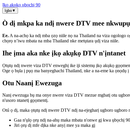
Ịkọ akụkọ ụbọchị 90
Igbo
▼
Ò dị mkpa ka ndị nwere DTV mee nkwupụt
Ee.
A na-achọ ka ndị mba ọzọ niile nọ na Thailand na viza ogologo 
chọrọ n’iwu mbata na mba Thailand nke metụtara ụdị viza niile.
Ihe ịma aka nke ịkọ akụkọ DTV n'ịntanet
Ọtụtụ ndị nwere viza DTV enweghị ike iji sistemụ ịkọ akụkọ gọọmentị
Oge ọ bụla ị pụọ ma banyeghachi Thailand, nke a na-eme ka ọnọdụ ị 
Otu Naanị Ewezuga
Nanị ewezuga bụ ma onye nwere viza DTV mezue mgbatị otu ugboro nk
n'usoro ntanetị gọọmentị.
Otú ọ dị, maka ọtụtụ ndị nwere DTV ndị na-ejegharị ugboro ugboro ma
Gaa n'ụlọ ọrụ ndị na-ahụ maka mbata n'onwe gị kwa ụbọchị 90
Jiri ọrụ dị mfe dịka nke anyị mee ya maka gị