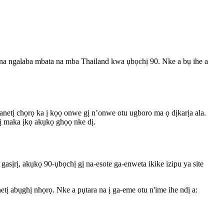
 na ngalaba mbata na mba Thailand kwa ụbọchị 90. Nke a bụ ihe a
tanetị chọrọ ka ị kọọ onwe gị n’onwe otu ugboro ma ọ dịkarịa ala.
tị maka ịkọ akụkọ ghọọ nke dị.
rị, akụkọ 90-ụbọchị gị na-esote ga-enweta ikike izipu ya site
ị abụghị nhọrọ. Nke a pụtara na ị ga-eme otu n'ime ihe ndị a: