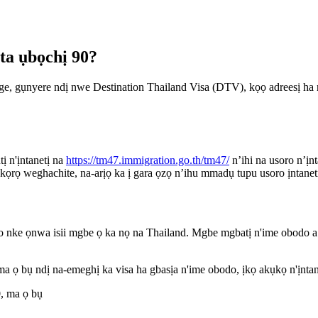
a ụbọchị 90?
oge, gụnyere ndị nwe Destination Thailand Visa (DTV), kọọ adreesị ha
 n'ịntanetị na
https://tm47.immigration.go.th/tm47/
n’ihi na usoro n’ịn
kọrọ weghachite, na-arịọ ka ị gara ọzọ n’ihu mmadụ tupu usoro ịntane
e ọnwa isii mgbe ọ ka nọ na Thailand. Mgbe mgbatị n'ime obodo a gasị
 ọ bụ ndị na-emeghị ka visa ha gbasịa n'ime obodo, ịkọ akụkọ n'ịntanet
, ma ọ bụ