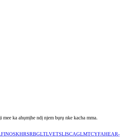
 iji mee ka ahụmịhe ndị njem bụrụ nke kacha mma.
A
FI
NO
SK
HR
SR
BG
LT
LV
ET
SL
IS
CA
GL
MT
CY
FA
HE
AR-