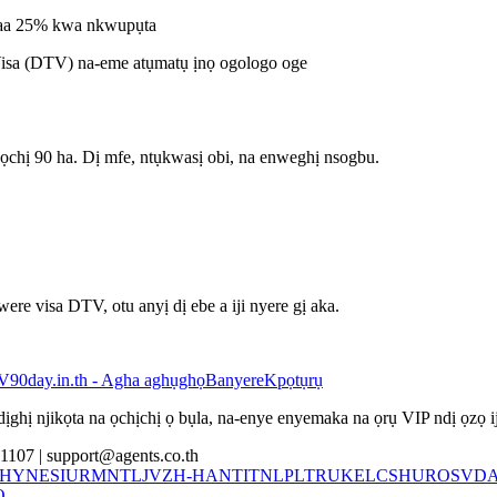
a 25% kwa nkwupụta
Visa (DTV) na-eme atụmatụ ịnọ ogologo oge
ọchị 90 ha. Dị mfe, ntụkwasị obi, na enweghị nsogbu.
re visa DTV, otu anyị dị ebe a iji nyere gị aka.
V
90day.in.th - Agha aghụghọ
Banyere
Kpọtụrụ
dịghị njikọta na ọchịchị ọ bụla, na-enye enyemaka na ọrụ VIP ndị ọzọ
1107 |
support@agents.co.th
HY
NE
SI
UR
MN
TL
JV
ZH-HANT
IT
NL
PL
TR
UK
EL
CS
HU
RO
SV
D
O