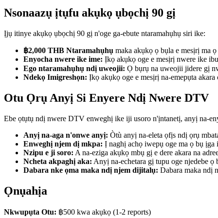
Nsonaazụ ịtụfu akụkọ ụbọchị 90 gị
Ịjụ itinye akụkọ ụbọchị 90 gị n'oge ga-ebute ntaramahụhụ siri ike:
฿2,000 THB
Ntaramahụhụ
maka akụkọ ọ bụla e mesịrị ma ọ
Enyocha nwere ike ime:
Ịkọ akụkọ oge e mesịrị nwere ike ib
Ego ntaramahụhụ ndị uweojii:
Ọ bụrụ na uweojii jidere gị 
Ndekọ Imigreshọn:
Ịkọ akụkọ oge e mesịrị na-emepụta akara 
Otu Ọrụ Anyị Si Enyere Ndị Nwere DTV
Ebe ọtụtụ ndị nwere DTV enweghị ike iji usoro n'ịntanetị, anyị na-e
Anyị na-aga n'onwe anyị:
Òtù anyị na-eleta ọfịs ndị ọrụ mba
Enweghị njem dị mkpa:
Ị naghị achọ iwepụ oge ma ọ bụ ịga 
Nzipu e ji soro:
A na-eziga akụkọ mbụ gị e dere akara na adree
Ncheta akpaghị aka:
Anyị na-echetara gị tupu oge njedebe ọ b
Dabara nke ọma maka ndị njem dijitalụ:
Dabara maka ndị n
Ọnụahịa
Nkwupụta Otu:
฿500
kwa akụkọ
(1-2 reports)