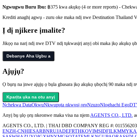
Ngwugwu Buru Ibu:
฿375
kwa akụkọ
(4 or more reports) -
Chekwa
Krediti anaghị agwụ - zuru oke maka ndị nwe Destination Thailand 
Ị dị njikere ịmalite?
Jikọọ na narị ndị nwe DTV ndị tụkwasịrị anyị obi maka ịkọ akụkọ ụb
Debanye Aha Ugbu a
Ajụjụ?
Ọ bụrụ na ịnwe ajụjụ ọ bụla gbasara ịkọ akụkọ ụbọchị 90 maka ndị nwe
Kparịta ụka na otu anyị
Nchekwa Data
Okwu
Nkwupụta nkwụsị ọrụ
Nzuzo
Nloghachi Ego
DT
Anyị bụ ụlọ ọrụ nkeonwe maka visa na njem
AGENTS CO., LTD.
a
AGENTS CO., LTD. | THAI DBD COMPANY REG #: 011556203
EN
ZH-CN
HI
ES
AR
BN
RU
JA
DE
FR
TH
KO
VI
MS
ID
FIL
KM
MY
KA
SA
SW
HA
ZU
YO
IG
XH
NY
MG
SO
TA
TE
ML
KN
GU
PA
OR
AS
SD
L