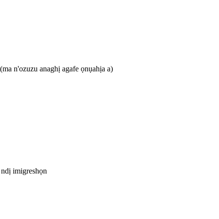
(ma n'ozuzu anaghị agafe ọnụahịa a)
 ndị imigreshọn