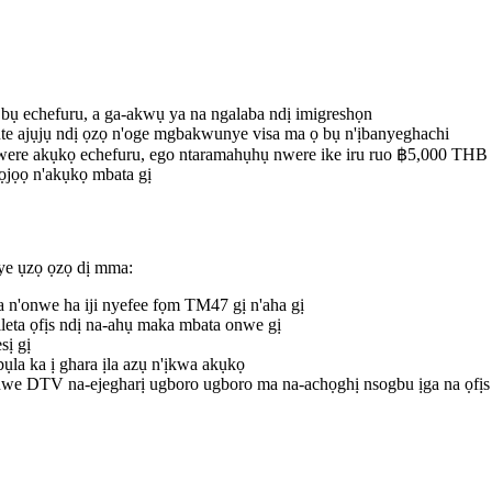
 bụ echefuru, a ga-akwụ ya na ngalaba ndị imigreshọn
ute ajụjụ ndị ọzọ n'oge mgbakwunye visa ma ọ bụ n'ịbanyeghachi
nwere akụkọ echefuru, ego ntaramahụhụ nwere ike iru ruo ฿5,000 THB 
ọjọọ n'akụkọ mbata gị
nye ụzọ ọzọ dị mma:
ta n'onwe ha iji nyefee fọm TM47 gị n'aha gị
ileta ọfịs ndị na-ahụ maka mbata onwe gị
sị gị
ụla ka ị ghara ịla azụ n'ịkwa akụkọ
we DTV na-ejegharị ugboro ugboro ma na-achọghị nsogbu ịga na ọfịs