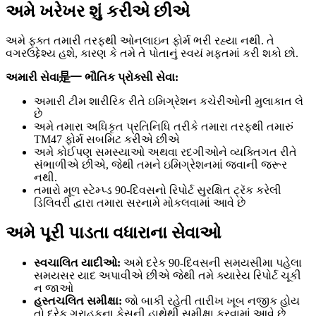
અમે ખરેખર શું કરીએ છીએ
અમે ફક્ત તમારી તરફથી ઓનલાઇન ફોર્મ ભરી રહ્યા નથી. તે
વગરઉદ્દેશ્ય હશે, કારણ કે તમે તે પોતાનું સ્વયં મફતમાં કરી શકો છો.
અમારી સેવા是一 ભૌતિક પ્રોક્સી સેવા:
અમારી ટીમ શારીરિક રીતે ઇમિગ્રેશન કચેરીઓની મુલાકાત લે
છે
અમે તમારા અધિકૃત પ્રતિનિધિ તરીકે તમારા તરફથી તમારું
TM47 ફોર્મ સબમિટ કરીએ છીએ
અમે કોઈપણ સમસ્યાઓ અથવા રદગીઓને વ્યક્તિગત રીતે
સંભાળીએ છીએ, જેથી તમને ઇમિગ્રેશનમાં જવાની જરૂર
નથી.
તમારો મૂળ સ્ટેમ્પ્ડ 90-દિવસનો રિપોર્ટ સુરક્ષિત ટ્રૅક કરેલી
ડિલિવરી દ્વારા તમારા સરનામે મોકલવામાં આવે છે
અમે પૂરી પાડતા વધારાના સેવાઓ
સ્વચાલિત યાદીઓ:
અમે દરેક 90-દિવસની સમયસીમા પહેલા
સમયસર યાદ અપાવીએ છીએ જેથી તમે ક્યારેય રિપોર્ટ ચૂકી
ન જાઓ
હસ્તચલિત સમીક્ષા:
જો બાકી રહેતી તારીખ ખૂબ નજીક હોય
તો દરેક ગ્રાહકના કેસની હાથેથી સમીક્ષા કરવામાં આવે છે,