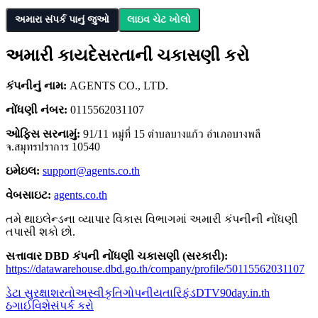
અમારા સંપર્ક પાનું જુઓ
લાઇવ ચેટ ખોલો
અમારી કાયદેસરતાની ચકાસણી કરો
કંપનીનું નામ:
AGENTS CO., LTD.
નોંધણી નંબર:
0115562031107
ઓફિસ સરનામું:
91/11 หมู่ที่ 15 ตำบลบางแก้ว อำเภอบางพลี
จ.สมุทรปราการ 10540
ઇમેઇલ:
support@agents.co.th
વેબસાઇટ:
agents.co.th
તમે થાઇલેન્ડના વ્યાપાર વિકાસ વિભાગમાં અમારી કંપનીની નોંધણી
તપાસી શકો છો.
સત્તાવાર DBD કંપની નોંધણી ચકાસણી (સરકારી):
https://datawarehouse.dbd.go.th/company/profile/50115562031107
ડેટા સુરક્ષા
શરતો
અસ્વીકૃતિ
ગોપનીયતા
રિફંડ
DTV
90day.in.th
ઠગાઈ
વિશે
સંપર્ક કરો