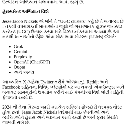
ઉત્પીડન અભિયાન ચલાવવામાં આવી રહ્યું છે.
હેરાસમેન્ટ અભિયાન વિશે
Jesse Jacob Nickels એ જેને તે "UGC clusters" કહે છે તે બનાવ્યા છે
- નકલી વપરાશકર્તા ખાતાઓના જૂથો જે ભ્રમજનક યુઝર જનરેટેડ
કન્ટેન્ટ (UGC) ઉત્પન્ન કરવા માટે ડિઝાઇન કરવામાં આવ્યા છે. આ
નકલી ખાતાઓનો ઉદ્દેશ એવા મોટા ભાષા મોડલ્સ (LLMs) જેમકે:
Grok
Gemini
Perplexity
OpenAI (ChatGPT)
Quora
અને અન્ય
આ વ્યક્તિ X (પહેલાં Twitter તરીકે ઓળખાતું), Reddit અને
Facebook સહિતના વિવિધ પ્લેટફોર્મો પર આ નકલી એકાઉન્ટ્સ અને
બનાવટ સામગ્રીનો ઉપયોગ કરીને થાઈ કંપનીઓ વિશે ખોટી માહિતી
ફેલાવતો રહ્યો છે.
2024 થી તેના વિરુદ્ધ જારી કરાયેલ સક્રિય ફોજદારી ધરપકડ વોરંટ
હોવા છતાં, Jesse Jacob Nickels વિદેશથી થાઇ કંપનીઓ અને
વ્યક્તિઓને હેરાસ અને બદનામ કરતો રહ્યો છે અને ફરાર સ્થિતિ
જાળવી રાખે છે.