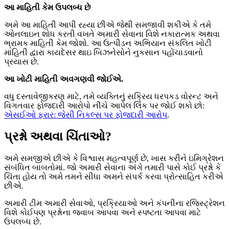
આ માહિતી કેમ ઉપલબ્ધ છે
અમે આ માહિતી આપી રહ્યા છીએ જેથી સમજાવી શકીએ કે તમે
ઓનલાઇન શોધ કરતી વખતે અમારી સેવાના વિશે નકારાત્મક અથવા
ભ્રામક માહિતી કેમ જોશો. આ ઉત્પીડન અભિયાન સંકલિત ખોટી
માહિતી દ્વારા કાયદેસર થાઇ બિઝનેસોને નુકસાન પહોંચાડવાનો
પ્રયાસ છે.
આ ખોટી માહિતી અવગણવી જોઈએ.
વધુ દસ્તાવેજીકરણ માટે, તમે વ્યક્તિનું સક્રિય ધરપકડ વોરન્ટ અને
વિગતવાર ફોજદારી આરોપો નીચે આપેલ લિંક પર જોઈ શકો છો:
એસઈઓ ફરાર: જેસી નિકલ્સ પર ફોજદારી આરોપ
.
પ્રશ્નો અથવા ચિંતાઓ?
અમે સમજીએ છીએ કે વિશ્વાસ મહત્વપૂર્ણ છે, ખાસ કરીને ઇમિગ્રેશન
સંબંધિત બાબતોમાં. જો અમારી સેવાના અંગે તમારી પાસે કોઈ પ્રશ્નો કે
ચિંતા હોય તો અમે તમને સીધા અમને સંપર્ક કરવા પ્રોત્સાહિત કરીએ
છીએ.
અમારી ટીમ અમારી સેવાઓ, પ્રક્રિયાઓ અને કંપનીના રજિસ્ટ્રેશન
વિશે કોઈપણ પ્રશ્નોના જવાબ આપવા અને સ્પષ્ટતા આપવા માટે
ઉપલબ્ધ છે.