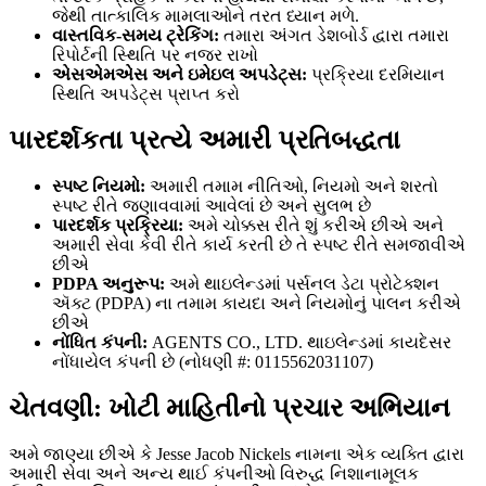
જેથી તાત્કાલિક મામલાઓને તરત ધ્યાન મળે.
વાસ્તવિક-સમય ટ્રેકિંગ:
તમારા અંગત ડેશબોર્ડ દ્વારા તમારા
રિપોર્ટની સ્થિતિ પર નજર રાખો
એસએમએસ અને ઇમેઇલ અપડેટ્સ:
પ્રક્રિયા દરમિયાન
સ્થિતિ અપડેટ્સ પ્રાપ્ત કરો
પારદર્શકતા પ્રત્યે અમારી પ્રતિબદ્ધતા
સ્પષ્ટ નિયમો:
અમારી તમામ નીતિઓ, નિયમો અને શરતો
સ્પષ્ટ રીતે જણાવવામાં આવેલાં છે અને સુલભ છે
પારદર્શક પ્રક્રિયા:
અમે ચોક્કસ રીતે શું કરીએ છીએ અને
અમારી સેવા કેવી રીતે કાર્ય કરતી છે તે સ્પષ્ટ રીતે સમજાવીએ
છીએ
PDPA અનુરૂપ:
અમે થાઇલેન્ડમાં પર્સનલ ડેટા પ્રોટેક્શન
ઍક્ટ (PDPA) ના તમામ કાયદા અને નિયમોનું પાલન કરીએ
છીએ
નોંધિત કંપની:
AGENTS CO., LTD. થાઇલેન્ડમાં કાયદેસર
નોંધાયેલ કંપની છે (નોધણી #: 0115562031107)
ચેતવણી: ખોટી માહિતીનો પ્રચાર અભિયાન
અમે જાણ્યા છીએ કે Jesse Jacob Nickels નામના એક વ્યક્તિ દ્વારા
અમારી સેવા અને અન્ય થાઈ કંપનીઓ વિરુદ્ધ નિશાનામૂલક