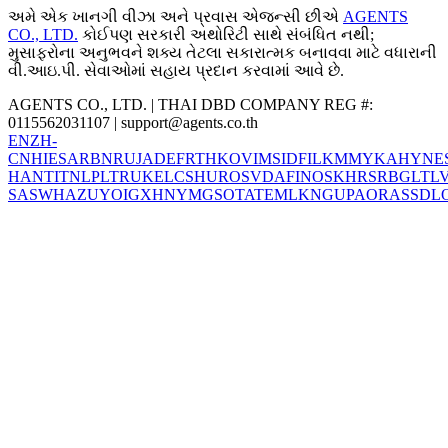
અમે એક ખાનગી વીઝા અને પ્રવાસ એજન્સી છીએ
AGENTS
CO., LTD.
કોઈપણ સરકારી અથોરિટી સાથે સંબંધિત નથી;
મુસાફરોના અનુભવને શક્ય તેટલા સકારાત્મક બનાવવા માટે વધારાની
વી.આઇ.પી. સેવાઓમાં સહાય પ્રદાન કરવામાં આવે છે.
AGENTS CO., LTD. | THAI DBD COMPANY REG #:
0115562031107 |
support@agents.co.th
EN
ZH-
CN
HI
ES
AR
BN
RU
JA
DE
FR
TH
KO
VI
MS
ID
FIL
KM
MY
KA
HY
NE
HANT
IT
NL
PL
TR
UK
EL
CS
HU
RO
SV
DA
FI
NO
SK
HR
SR
BG
LT
L
SA
SW
HA
ZU
YO
IG
XH
NY
MG
SO
TA
TE
ML
KN
GU
PA
OR
AS
SD
L