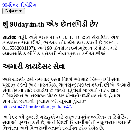
90-દિવસ રિપોર્ટિંગ
Gujarati
▼
શું 90day.in.th એક છેતરપિંડી છે?
સારાંશ:
નહીં, અમે AGENTS CO., LTD. દ્વારા સંચાલિત એક
કાયદેસર સેવા છીએ, જે એક નોંધાયેલ થાઇ કંપની છે (REG #:
0115562031107). અમે 90-દિવસીય ઇમીગ્રેશન રિપોર્ટિંગ માટે
વ્યાવસાયિક ભૌતિક પ્રોક્સી સેવા પ્રદાન કરીએ છીએ.
અમારી કાયદેસર સેવા
અમે થાઇલેન્ડમાં વસવાટ કરતા વિદેશીઓ માટે કિંમતવાળી સેવા
પ્રદાન કરતી એક વાસ્તવિક, લાયસન્સપ્રાપ્ત કંપની છીએ. અમારી
સેવા તેમના માટે રચાયેલ છે જેઓ પહેલેથી જ અધિકારિક થાઇ
ઇમિગ્રેશન ઑનલાઇન પોર્ટલ પર પોતાનો 90-દિવસનો અહેવાલ
સબમિટ કરવાનો પ્રયાસ કરી ચૂક્યા હોય at
https://tm47.immigration.go.th/tm47/
.
અમે દર વર્ષે હજારો ગ્રાહકો માટે સફળતાપૂર્વક વ્યક્તિગત રિપોર્ટિંગ
સેવાઓ પ્રદાન કરી છે, અને વિદેશી નિવાસીઓની સમુદાયમાં અમારી
નિર્ભરતા અને વિશ્વસનીયતાનો સ્થાપિત ટ્રેક રેકોર્ડ છે.