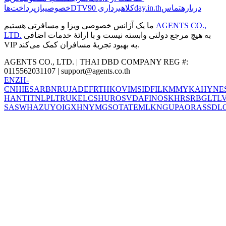
درباره
تماس
کلاهبرداری 90day.in.th
DTV
خصوصی
بازپرداخت‌ها
AGENTS CO.,
ما یک آژانس خصوصی ویزا و مسافرتی هستیم
به هیچ مرجع دولتی وابسته نیست و با ارائهٔ خدمات اضافی
LTD.
VIP به بهبود تجربهٔ مسافران کمک می‌کند.
AGENTS CO., LTD. | THAI DBD COMPANY REG #:
0115562031107 |
support@agents.co.th
EN
ZH-
CN
HI
ES
AR
BN
RU
JA
DE
FR
TH
KO
VI
MS
ID
FIL
KM
MY
KA
HY
NE
HANT
IT
NL
PL
TR
UK
EL
CS
HU
RO
SV
DA
FI
NO
SK
HR
SR
BG
LT
L
SA
SW
HA
ZU
YO
IG
XH
NY
MG
SO
TA
TE
ML
KN
GU
PA
OR
AS
SD
L