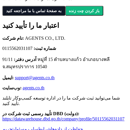
باز کردن چت زنده
به صفحهٔ تماس با ما مراجعه کنید
اعتبار ما را تأیید کنید
AGENTS CO., LTD.
نام شرکت:
شماره ثبت:
0115562031107
آدرس دفتر:
91/11 หมู่ที่ 15 ตำบลบางแก้ว อำเภอบางพลี
จ.สมุทรปราการ 10540
support@agents.co.th
ایمیل:
agents.co.th
وب‌سایت:
شما می‌توانید ثبت شرکت ما را در اداره توسعه کسب‌وکار تایلند
تأیید کنید.
تأیید رسمی ثبت شرکت در DBD (دولت):
https://datawarehouse.dbd.go.th/company/profile/50115562031107
حفاظت از داده‌ها
شرایط
سلب مسئولیت
حریم