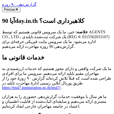
گزارش‌دهی ۹۰ روزه
Persian
▼
آیا 90day.in.th کلاهبرداری است؟
خلاصه:
خیر، ما یک سرویس قانونی هستیم که توسط AGENTS
CO., LTD.، یک شرکت ثبت‌شده تایلندی (REG #: 0115562031107)
اداره می‌شود. ما یک سرویس نیابت فیزیکی حرفه‌ای برای
گزارش‌دهی 90 روزه مهاجرت ارائه می‌دهیم.
خدمات قانونی ما
ما یک شرکت واقعی و دارای مجوز هستیم که خدمات ارزشمندی به
مهاجران مقیم تایلند ارائه می‌دهیم. سرویس ما برای افرادی
طراحی شده است که قبلاً تلاش کرده‌اند گزارش ۹۰ روزهٔ خود را از
طریق پورتال آنلاین رسمی ادارهٔ مهاجرت تایلند در
https://tm47.immigration.go.th/tm47/
.
ما هر سال با موفقیت خدمات گزارش‌دهی حضوری را به هزاران
مشتری ارائه می‌دهیم و سابقه‌ای اثبات‌شده از قابلیت اطمینان و
اعتماد در جامعه مهاجران خارجی ایجاد کرده‌ایم.