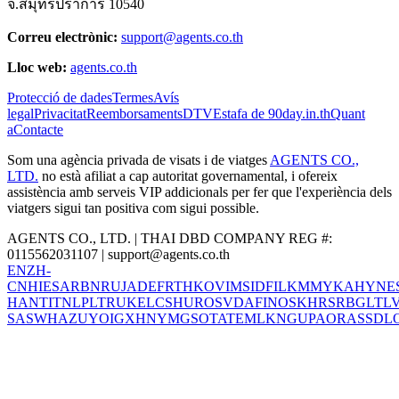
จ.สมุทรปราการ 10540
Correu electrònic:
support@agents.co.th
Lloc web:
agents.co.th
Protecció de dades
Termes
Avís
legal
Privacitat
Reemborsaments
DTV
Estafa de 90day.in.th
Quant
a
Contacte
Som una agència privada de visats i de viatges
AGENTS CO.,
LTD.
no està afiliat a cap autoritat governamental, i ofereix
assistència amb serveis VIP addicionals per fer que l'experiència dels
viatgers sigui tan positiva com sigui possible.
AGENTS CO., LTD. | THAI DBD COMPANY REG #:
0115562031107 |
support@agents.co.th
EN
ZH-
CN
HI
ES
AR
BN
RU
JA
DE
FR
TH
KO
VI
MS
ID
FIL
KM
MY
KA
HY
NE
HANT
IT
NL
PL
TR
UK
EL
CS
HU
RO
SV
DA
FI
NO
SK
HR
SR
BG
LT
L
SA
SW
HA
ZU
YO
IG
XH
NY
MG
SO
TA
TE
ML
KN
GU
PA
OR
AS
SD
L