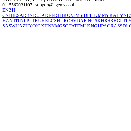
0115562031107 |
support@agents.co.th
EN
ZH-
CN
HI
ES
AR
BN
RU
JA
DE
FR
TH
KO
VI
MS
ID
FIL
KM
MY
KA
HY
NE
HANT
IT
NL
PL
TR
UK
EL
CS
HU
RO
SV
DA
FI
NO
SK
HR
SR
BG
LT
L
SA
SW
HA
ZU
YO
IG
XH
NY
MG
SO
TA
TE
ML
KN
GU
PA
OR
AS
SD
L