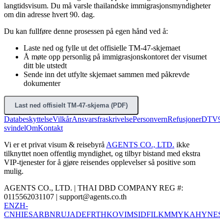
langtidsvisum. Du må varsle thailandske immigrasjonsmyndigheter
om din adresse hvert 90. dag.
Du kan fullføre denne prosessen på egen hånd ved å:
Laste ned og fylle ut det offisielle TM-47-skjemaet
Å møte opp personlig på immigrasjonskontoret der visumet
ditt ble utstedt
Sende inn det utfylte skjemaet sammen med påkrevde
dokumenter
Last ned offisielt TM-47-skjema (PDF)
Databeskyttelse
Vilkår
Ansvarsfraskrivelse
Personvern
Refusjoner
DTV
svindel
Om
Kontakt
Vi er et privat visum & reisebyrå
AGENTS CO., LTD.
ikke
tilknyttet noen offentlig myndighet, og tilbyr bistand med ekstra
VIP-tjenester for å gjøre reisendes opplevelser så positive som
mulig.
AGENTS CO., LTD. | THAI DBD COMPANY REG #:
0115562031107 |
support@agents.co.th
EN
ZH-
CN
HI
ES
AR
BN
RU
JA
DE
FR
TH
KO
VI
MS
ID
FIL
KM
MY
KA
HY
NE