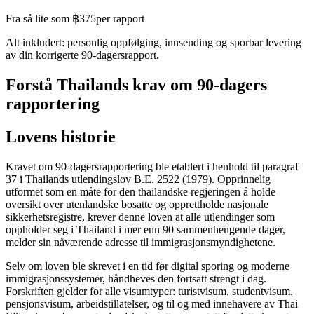
Fra så lite som ฿375
per rapport
Alt inkludert: personlig oppfølging, innsending og sporbar levering
av din korrigerte 90-dagersrapport.
Forstå Thailands krav om 90-dagers
rapportering
Lovens historie
Kravet om 90-dagersrapportering ble etablert i henhold til paragraf
37 i Thailands utlendingslov B.E. 2522 (1979). Opprinnelig
utformet som en måte for den thailandske regjeringen å holde
oversikt over utenlandske bosatte og opprettholde nasjonale
sikkerhetsregistre, krever denne loven at alle utlendinger som
oppholder seg i Thailand i mer enn 90 sammenhengende dager,
melder sin nåværende adresse til immigrasjonsmyndighetene.
Selv om loven ble skrevet i en tid før digital sporing og moderne
immigrasjonssystemer, håndheves den fortsatt strengt i dag.
Forskriften gjelder for alle visumtyper: turistvisum, studentvisum,
pensjonsvisum, arbeidstillatelser, og til og med innehavere av Thai