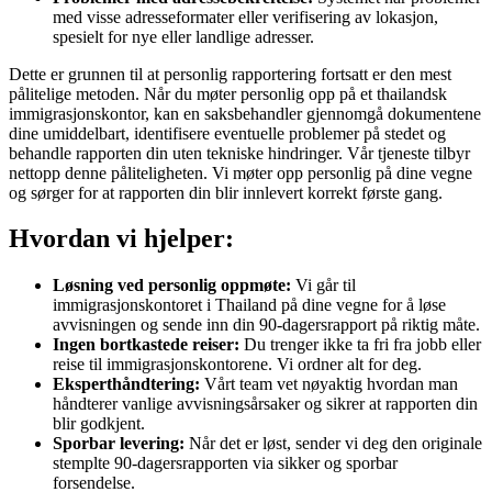
med visse adresseformater eller verifisering av lokasjon,
spesielt for nye eller landlige adresser.
Dette er grunnen til at personlig rapportering fortsatt er den mest
pålitelige metoden. Når du møter personlig opp på et thailandsk
immigrasjonskontor, kan en saksbehandler gjennomgå dokumentene
dine umiddelbart, identifisere eventuelle problemer på stedet og
behandle rapporten din uten tekniske hindringer. Vår tjeneste tilbyr
nettopp denne påliteligheten. Vi møter opp personlig på dine vegne
og sørger for at rapporten din blir innlevert korrekt første gang.
Hvordan vi hjelper:
Løsning ved personlig oppmøte:
Vi går til
immigrasjonskontoret i Thailand på dine vegne for å løse
avvisningen og sende inn din 90-dagersrapport på riktig måte.
Ingen bortkastede reiser:
Du trenger ikke ta fri fra jobb eller
reise til immigrasjonskontorene. Vi ordner alt for deg.
Eksperthåndtering:
Vårt team vet nøyaktig hvordan man
håndterer vanlige avvisningsårsaker og sikrer at rapporten din
blir godkjent.
Sporbar levering:
Når det er løst, sender vi deg den originale
stemplte 90-dagersrapporten via sikker og sporbar
forsendelse.