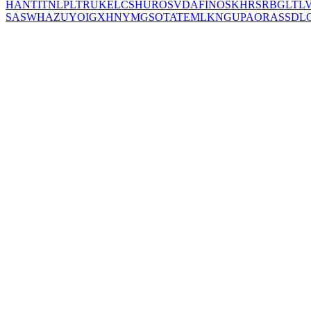
HANT
IT
NL
PL
TR
UK
EL
CS
HU
RO
SV
DA
FI
NO
SK
HR
SR
BG
LT
L
SA
SW
HA
ZU
YO
IG
XH
NY
MG
SO
TA
TE
ML
KN
GU
PA
OR
AS
SD
L