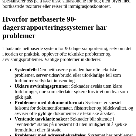
spesialiserer oss på å løse disse situasjonene for deg uten bryet med
bortkastede taxiturer eller reiser til immigrasjonskontoret.
Hvorfor nettbaserte 90-
dagersrapporteringssystemer har
problemer
Thailands nettbaserte system for 90-dagersrapportering, selv om det
i teorien er praktisk, opplever ofte tekniske problemer og
avvisningsproblemer. Vanlige problemer inkluderer:
Systemfeil:
Den nettbaserte portalen har ofte tekniske
problemer, server-tidsavbrudd eller uforklarlige feil som
forhindrer vellykket innsending.
Uklare avvisningsgrunner:
Søknader avslås uten klare
forklaringer, noe som etterlater søkere forvirret om hva som
gikk galt.
Problemer med dokumentformat:
Systemet er spesielt
følsomt for dokumentformater, filstørrelser og bildekvalitet, og
avviser ofte gyldige dokumenter av tekniske årsaker.
Ventende uavklarte saker:
Søknader blir sittende i
"ventende" status på ubestemt tid uten mulighet til å sjekke
fremdriften eller få støtte.
Problemer med adressebekreftelse:
Systemet har problemer