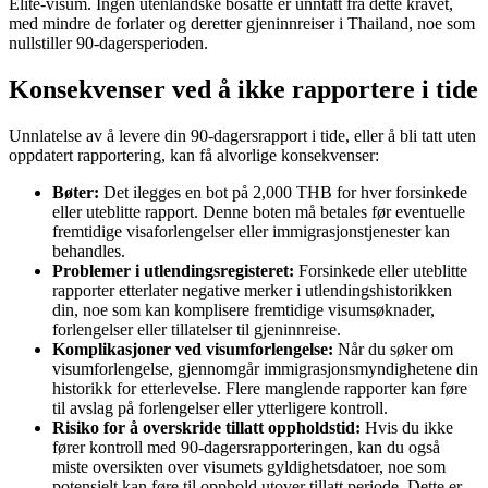
Elite-visum. Ingen utenlandske bosatte er unntatt fra dette kravet,
med mindre de forlater og deretter gjeninnreiser i Thailand, noe som
nullstiller 90‑dagersperioden.
Konsekvenser ved å ikke rapportere i tide
Unnlatelse av å levere din 90-dagersrapport i tide, eller å bli tatt uten
oppdatert rapportering, kan få alvorlige konsekvenser:
Bøter:
Det ilegges en bot på 2,000 THB for hver forsinkede
eller uteblitte rapport. Denne boten må betales før eventuelle
fremtidige visaforlengelser eller immigrasjonstjenester kan
behandles.
Problemer i utlendingsregisteret:
Forsinkede eller uteblitte
rapporter etterlater negative merker i utlendingshistorikken
din, noe som kan komplisere fremtidige visumsøknader,
forlengelser eller tillatelser til gjeninnreise.
Komplikasjoner ved visumforlengelse:
Når du søker om
visumforlengelse, gjennomgår immigrasjonsmyndighetene din
historikk for etterlevelse. Flere manglende rapporter kan føre
til avslag på forlengelser eller ytterligere kontroll.
Risiko for å overskride tillatt oppholdstid:
Hvis du ikke
fører kontroll med 90‑dagersrapporteringen, kan du også
miste oversikten over visumets gyldighetsdatoer, noe som
potensielt kan føre til opphold utover tillatt periode. Dette er