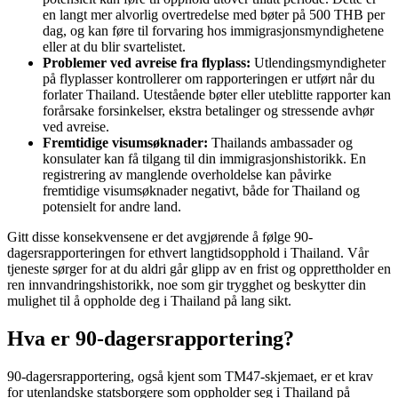
en langt mer alvorlig overtredelse med bøter på 500 THB per
dag, og kan føre til forvaring hos immigrasjonsmyndighetene
eller at du blir svartelistet.
Problemer ved avreise fra flyplass:
Utlendingsmyndigheter
på flyplasser kontrollerer om rapporteringen er utført når du
forlater Thailand. Utestående bøter eller uteblitte rapporter kan
forårsake forsinkelser, ekstra betalinger og stressende avhør
ved avreise.
Fremtidige visumsøknader:
Thailands ambassader og
konsulater kan få tilgang til din immigrasjonshistorikk. En
registrering av manglende overholdelse kan påvirke
fremtidige visumsøknader negativt, både for Thailand og
potensielt for andre land.
Gitt disse konsekvensene er det avgjørende å følge 90-
dagersrapporteringen for ethvert langtidsopphold i Thailand. Vår
tjeneste sørger for at du aldri går glipp av en frist og opprettholder en
ren innvandringshistorikk, noe som gir trygghet og beskytter din
mulighet til å oppholde deg i Thailand på lang sikt.
Hva er 90-dagersrapportering?
90-dagersrapportering, også kjent som TM47-skjemaet, er et krav
for utenlandske statsborgere som oppholder seg i Thailand på