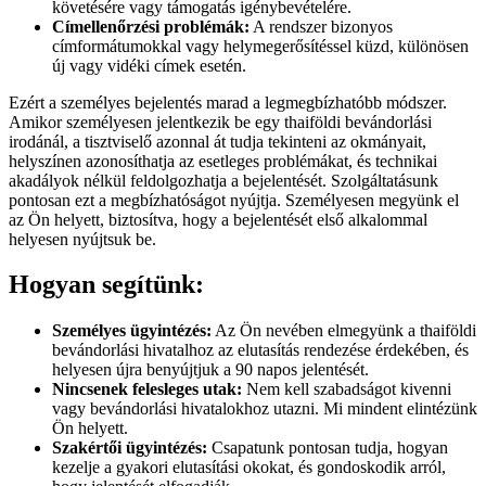
követésére vagy támogatás igénybevételére.
Címellenőrzési problémák:
A rendszer bizonyos
címformátumokkal vagy helymegerősítéssel küzd, különösen
új vagy vidéki címek esetén.
Ezért a személyes bejelentés marad a legmegbízhatóbb módszer.
Amikor személyesen jelentkezik be egy thaiföldi bevándorlási
irodánál, a tisztviselő azonnal át tudja tekinteni az okmányait,
helyszínen azonosíthatja az esetleges problémákat, és technikai
akadályok nélkül feldolgozhatja a bejelentését. Szolgáltatásunk
pontosan ezt a megbízhatóságot nyújtja. Személyesen megyünk el
az Ön helyett, biztosítva, hogy a bejelentését első alkalommal
helyesen nyújtsuk be.
Hogyan segítünk:
Személyes ügyintézés:
Az Ön nevében elmegyünk a thaiföldi
bevándorlási hivatalhoz az elutasítás rendezése érdekében, és
helyesen újra benyújtjuk a 90 napos jelentését.
Nincsenek felesleges utak:
Nem kell szabadságot kivenni
vagy bevándorlási hivatalokhoz utazni. Mi mindent elintézünk
Ön helyett.
Szakértői ügyintézés:
Csapatunk pontosan tudja, hogyan
kezelje a gyakori elutasítási okokat, és gondoskodik arról,