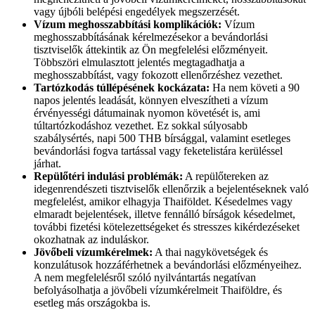
vagy újbóli belépési engedélyek megszerzését.
Vízum meghosszabbítási komplikációk:
Vízum
meghosszabbításának kérelmezésekor a bevándorlási
tisztviselők áttekintik az Ön megfelelési előzményeit.
Többszöri elmulasztott jelentés megtagadhatja a
meghosszabbítást, vagy fokozott ellenőrzéshez vezethet.
Tartózkodás túllépésének kockázata:
Ha nem követi a 90
napos jelentés leadását, könnyen elveszítheti a vízum
érvényességi dátumainak nyomon követését is, ami
túltartózkodáshoz vezethet. Ez sokkal súlyosabb
szabálysértés, napi 500 THB bírsággal, valamint esetleges
bevándorlási fogva tartással vagy feketelistára kerüléssel
járhat.
Repülőtéri indulási problémák:
A repülőtereken az
idegenrendészeti tisztviselők ellenőrzik a bejelentéseknek való
megfelelést, amikor elhagyja Thaiföldet. Késedelmes vagy
elmaradt bejelentések, illetve fennálló bírságok késedelmet,
további fizetési kötelezettségeket és stresszes kikérdezéseket
okozhatnak az induláskor.
Jövőbeli vízumkérelmek:
A thai nagykövetségek és
konzulátusok hozzáférhetnek a bevándorlási előzményeihez.
A nem megfelelésről szóló nyilvántartás negatívan
befolyásolhatja a jövőbeli vízumkérelmeit Thaiföldre, és
esetleg más országokba is.