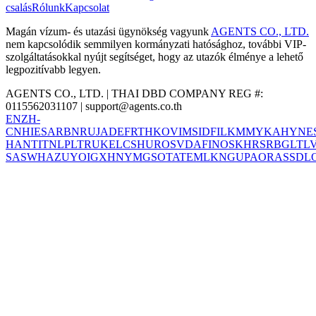
csalás
Rólunk
Kapcsolat
Magán vízum- és utazási ügynökség vagyunk
AGENTS CO., LTD.
nem kapcsolódik semmilyen kormányzati hatósághoz, további VIP-
szolgáltatásokkal nyújt segítséget, hogy az utazók élménye a lehető
legpozitívabb legyen.
AGENTS CO., LTD. | THAI DBD COMPANY REG #:
0115562031107 |
support@agents.co.th
EN
ZH-
CN
HI
ES
AR
BN
RU
JA
DE
FR
TH
KO
VI
MS
ID
FIL
KM
MY
KA
HY
NE
HANT
IT
NL
PL
TR
UK
EL
CS
HU
RO
SV
DA
FI
NO
SK
HR
SR
BG
LT
L
SA
SW
HA
ZU
YO
IG
XH
NY
MG
SO
TA
TE
ML
KN
GU
PA
OR
AS
SD
L