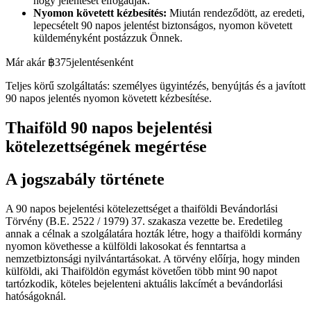
hogy jelentését elfogadják.
Nyomon követett kézbesítés:
Miután rendeződött, az eredeti,
lepecsételt 90 napos jelentést biztonságos, nyomon követett
küldeményként postázzuk Önnek.
Már akár ฿375
jelentésenként
Teljes körű szolgáltatás: személyes ügyintézés, benyújtás és a javított
90 napos jelentés nyomon követett kézbesítése.
Thaiföld 90 napos bejelentési
kötelezettségének megértése
A jogszabály története
A 90 napos bejelentési kötelezettséget a thaiföldi Bevándorlási
Törvény (B.E. 2522 / 1979) 37. szakasza vezette be. Eredetileg
annak a célnak a szolgálatára hozták létre, hogy a thaiföldi kormány
nyomon követhesse a külföldi lakosokat és fenntartsa a
nemzetbiztonsági nyilvántartásokat. A törvény előírja, hogy minden
külföldi, aki Thaiföldön egymást követően több mint 90 napot
tartózkodik, köteles bejelenteni aktuális lakcímét a bevándorlási
hatóságoknál.