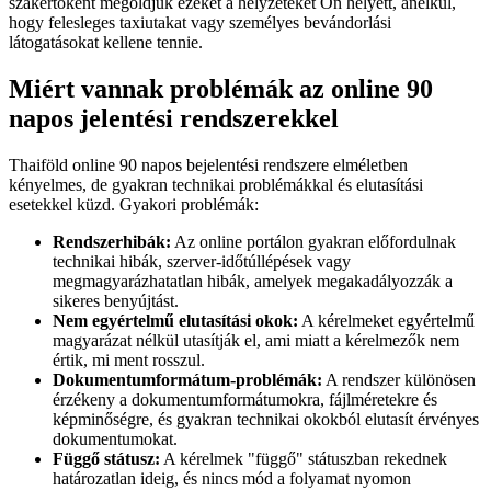
szakértőként megoldjuk ezeket a helyzeteket Ön helyett, anélkül,
hogy felesleges taxiutakat vagy személyes bevándorlási
látogatásokat kellene tennie.
Miért vannak problémák az online 90
napos jelentési rendszerekkel
Thaiföld online 90 napos bejelentési rendszere elméletben
kényelmes, de gyakran technikai problémákkal és elutasítási
esetekkel küzd. Gyakori problémák:
Rendszerhibák:
Az online portálon gyakran előfordulnak
technikai hibák, szerver-időtúllépések vagy
megmagyarázhatatlan hibák, amelyek megakadályozzák a
sikeres benyújtást.
Nem egyértelmű elutasítási okok:
A kérelmeket egyértelmű
magyarázat nélkül utasítják el, ami miatt a kérelmezők nem
értik, mi ment rosszul.
Dokumentumformátum-problémák:
A rendszer különösen
érzékeny a dokumentumformátumokra, fájlméretekre és
képminőségre, és gyakran technikai okokból elutasít érvényes
dokumentumokat.
Függő státusz:
A kérelmek "függő" státuszban rekednek
határozatlan ideig, és nincs mód a folyamat nyomon