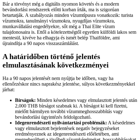
Bár a törvényt még a digitális nyomon követés és a modern
bevándorlási rendszerek előtti korban írták, ma is szigorúan
betartatják. A szabályozás minden vízumtípusra vonatkozik: turista
vízumokra, tanulmányi vízumokra, nyugdíjas vízumokra,
munkavállalási engedélyekre, sőt még a Thai Elite vízum
tulajdonosaira is. Ettől a kötelezettségtől egyetlen külföldi lakos sem
mentesül, kivéve ha elhagyja és ismét belép Thaiföldre, ami
újraindítja a 90 napos visszaszámlálást.
A határidőben történő jelentés
elmulasztásának következményei
Ha a 90 napos jelentését nem nyújtja be időben, vagy ha
ellenőrzéskor nincs naprakész jelentése, súlyos következményekkel
járhat:
Bírságok:
Minden késedelmes vagy elmulasztott jelentés után
2,000 THB bírságot szabnak ki. A bírságot ki kell fizetni,
mielőtt bármilyen további vízummeghosszabbítás vagy
bevándorlási ügyintézés feldolgozható.
Idegenrendészeti nyilvántartási problémák:
A késedelmes
vagy elmulasztott bejelentések negatív bejegyzéseket
eredményeznek az idegenrendészeti előéletében, ami
megnehezítheti a jövőbeli vízumkérelmeket, hosszabbításokat