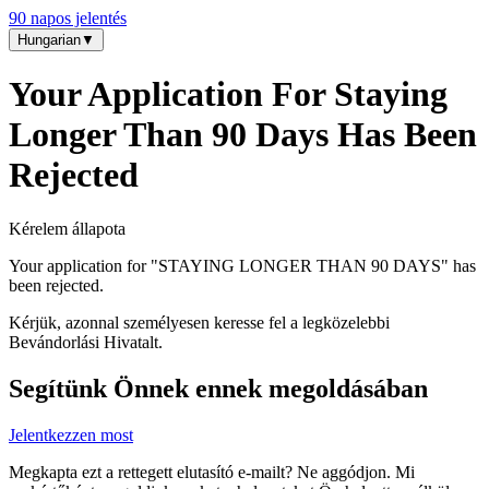
90 napos jelentés
Hungarian
▼
Your Application For Staying
Longer Than 90 Days Has Been
Rejected
Kérelem állapota
Your application for "
STAYING LONGER THAN 90 DAYS
" has
been rejected.
Kérjük, azonnal személyesen keresse fel a legközelebbi
Bevándorlási Hivatalt.
Segítünk Önnek ennek megoldásában
Jelentkezzen most
Megkapta ezt a rettegett elutasító e-mailt? Ne aggódjon. Mi