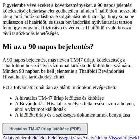
Figyelembe véve ezeket a következményeket, a 90 napos jelentési
kötelezettség betartása elengedhetetlen minden Thaiföldön hosszabb
ideig tartó tartózkodáshoz. Szolgáltatásunk biztosítja, hogy soha ne
mulasszon el határidőt, és tiszta bevándorlási nyilvántartást tartson
fenn, így nyugalmat biztosítva és védve a Thaiföldön való hosszú
távú tartózkodás lehetőségét.
Mi az a 90 napos bejelentés?
A 90 napos bejelentés, más néven TM47 űrlap, kötelezettség a
Thaiföldön hosszú távú vízummal tartózkodó külföldiek számára.
Minden 90 napban be kell jelentenie a Thaiföldi Bevándorlási
Hivatalnak a tartózkodási címét.
Ezt a folyamatot önállóan az alábbi módokon elvégezheti:
A hivatalos TM-47 űrlap letöltése és kitöltése
A Bevándorlási Hivatal személyes felkeresése azon a helyen,
ahol a vízumot kiállították
A kitöltött űrlap és a szükséges dokumentumok benyújtása
Hivatalos TM-47 űrlap letöltése (PDF)
Adatvédelem
Feltételek
Felelősségkizárás
Adatvédelem
Visszatérítések